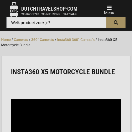
DUTCHTRAVELSHOP·COM
VERRASSEND · VERNIEUWEND · EIGENWIJS
Home
/
Camera's
/
360° Camera's
/
Insta360 360° Camera’s
/ Insta360 X5
Motorcycle Bundle
INSTA360 X5 MOTORCYCLE BUNDLE