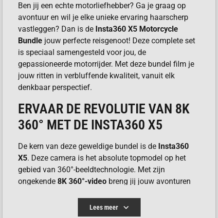
Ben jij een echte motorliefhebber? Ga je graag op
avontuur en wil je elke unieke ervaring haarscherp
vastleggen? Dan is de
Insta360 X5 Motorcycle
Bundle
jouw perfecte reisgenoot! Deze complete set
is speciaal samengesteld voor jou, de
gepassioneerde motorrijder. Met deze bundel film je
jouw ritten in verbluffende kwaliteit, vanuit elk
denkbaar perspectief.
ERVAAR DE REVOLUTIE VAN 8K
360° MET DE INSTA360 X5
De kern van deze geweldige bundel is de
Insta360
X5
. Deze camera is het absolute topmodel op het
gebied van 360°-beeldtechnologie. Met zijn
ongekende
8K 360°-video
breng jij jouw avonturen
tot leven als nooit tevoren. Stel je voor: super
gedetailleerde beelden waarin je later zelf de perfecte
Lees meer
uitsnede kiest. Dankzij het slimme “shoot first, frame