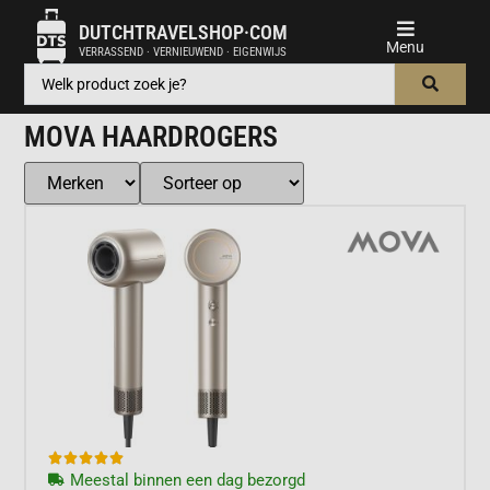
DUTCHTRAVELSHOP·COM
VERRASSEND · VERNIEUWEND · EIGENWIJS
MOVA HAARDROGERS





Meestal binnen een dag bezorgd