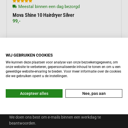





Meestal binnen een dag bezorgd
Mova Shine 10 Hairdryer Silver
99,-
Meer informatie
WIJ GEBRUIKEN COOKIES
We kunnen deze plaatsen voor analyse van onze bezoekersgegevens, om
onze website te verbeteren, gepersonaliseerde inhoud te tonen en om u een
geweldige website-ervaring te bieden. Voor meer informatie over de cookies
die we gebruiken opent u de instellingen.
Accepteer alles
Nee, pas aan
HULP NODIG?
Onze
Helpdesk
staat 7 dagen per week voor je klaar.
INFO@DUTCHTRAVELSHOP.COM
We doen ons best om e-mails binnen een werkdag te
beantwoorden.