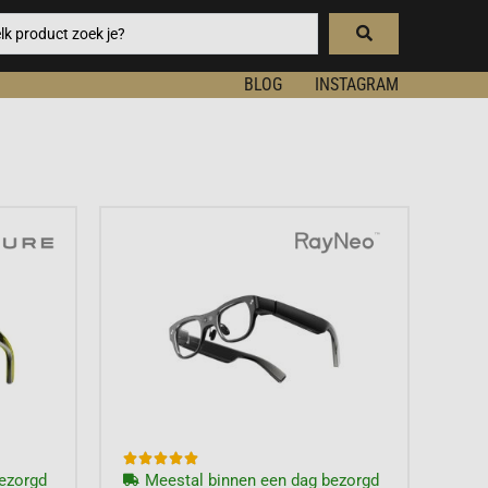
BLOG
INSTAGRAM





ezorgd
Meestal binnen een dag bezorgd