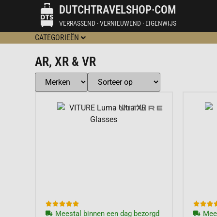
DUTCHTRAVELSHOP·COM
VERRASSEND · VERNIEUWEND · EIGENWIJS
CATEGORIEËN
AR, XR & VR








Meestal binnen een dag bezorgd
Mees