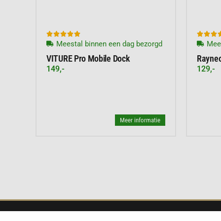








Meestal binnen een dag bezorgd
Mees
VITURE Pro Mobile Dock
Rayne
149,-
129,-
Meer informatie
HULP NODIG?