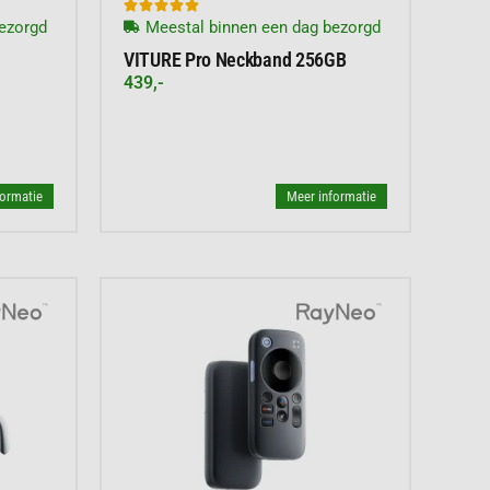





ezorgd
Meestal binnen een dag bezorgd
VITURE Pro Neckband 256GB
439,-
formatie
Meer informatie