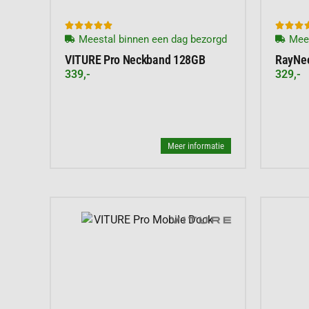








Meestal binnen een dag bezorgd
Mees
VITURE Pro Neckband 128GB
RayNeo
339,-
329,-
Meer informatie