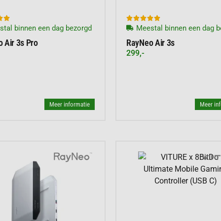







tal binnen een dag bezorgd
Meestal binnen een dag b
 Air 3s Pro
RayNeo Air 3s
299,-
Meer informatie
Meer in