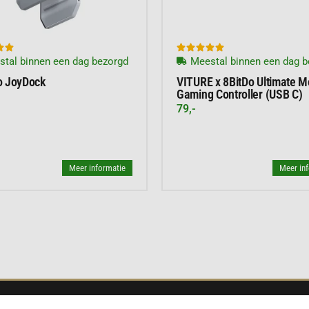







tal binnen een dag bezorgd
Meestal binnen een dag b
o JoyDock
VITURE x 8BitDo Ultimate M
Gaming Controller (USB C)
79,-
Meer informatie
Meer in
NIEUWSBRIEF