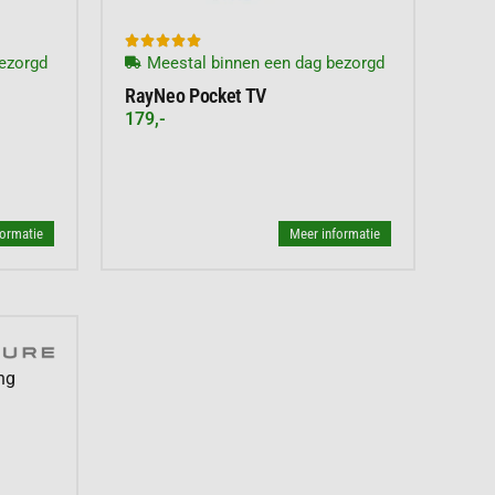





ezorgd
Meestal binnen een dag bezorgd
RayNeo Pocket TV
179,-
formatie
Meer informatie