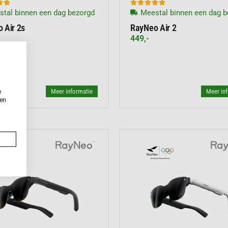







tal binnen een dag bezorgd
Meestal binnen een dag b
 Air 2s
RayNeo Air 2
449,-
Meer informatie
Meer in
e
ken