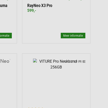
Luma
RayNeo X3 Pro
599,-
formatie
Meer informatie