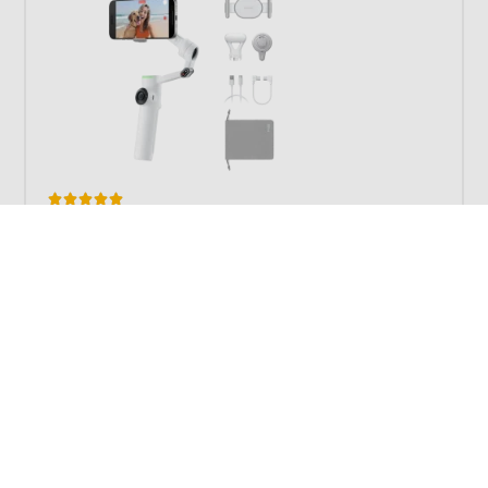





Meestal binnen een dag bezorgd
Insta360 Flow 2 Pro Creator Bundle White
199,-
Meer informatie