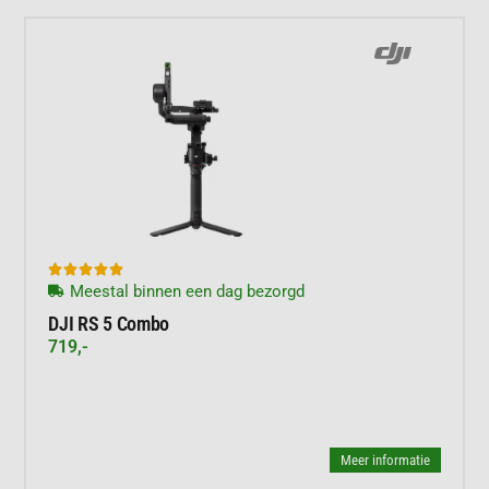





Meestal binnen een dag bezorgd
DJI RS 5 Combo
719,-
Meer informatie