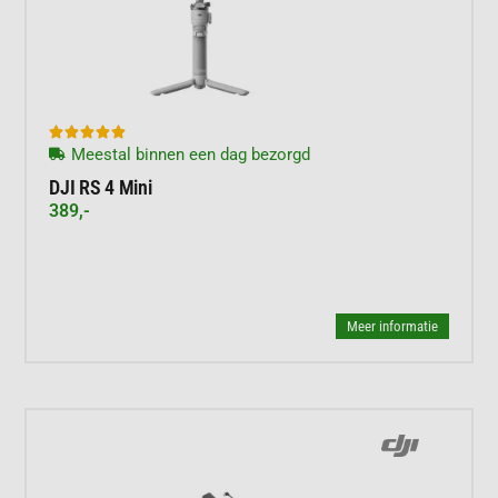





Meestal binnen een dag bezorgd
DJI RS 4 Mini
389,-
Meer informatie