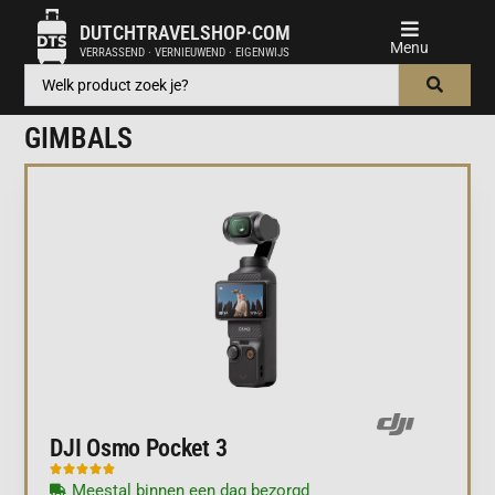
DUTCHTRAVELSHOP·COM
VERRASSEND · VERNIEUWEND · EIGENWIJS
GIMBALS
DJI Osmo Pocket 3





Meestal binnen een dag bezorgd