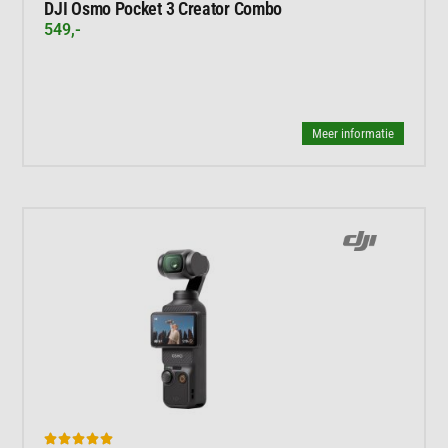
DJI Osmo Pocket 3 Creator Combo
549,-
Meer informatie




