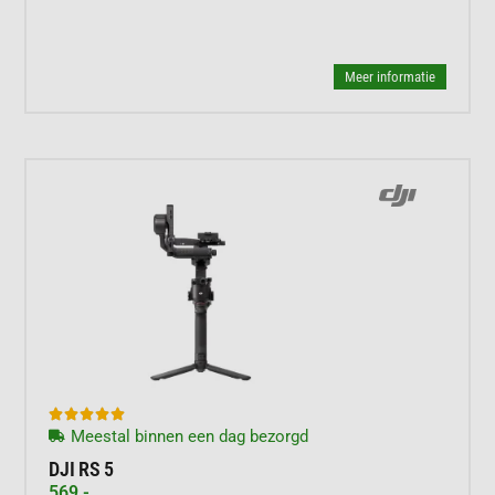
Meer informatie





Meestal binnen een dag bezorgd
DJI RS 5
569,-