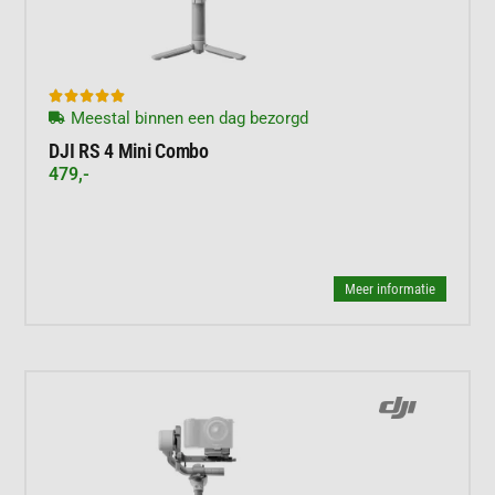





Meestal binnen een dag bezorgd
DJI RS 4 Mini Combo
479,-
Meer informatie