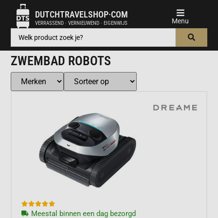
DUTCHTRAVELSHOP·COM
VERRASSEND · VERNIEUWEND · EIGENWIJS
ZWEMBAD ROBOTS





Meestal binnen een dag bezorgd