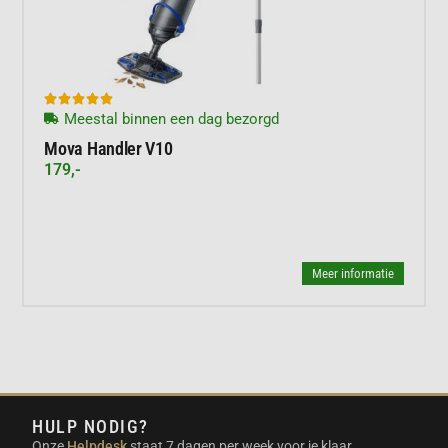





Meestal binnen een dag bezorgd
Mova Handler V10
179,-
Meer informatie
HULP NODIG?
Onze
Helpdesk
staat 7 dagen per week voor je klaar.