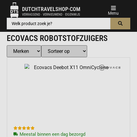
DUTCHTRAVELSHOP·COM
VERRASSEND · VERNIEUWEND · EIGENWIJS
ECOVACS ROBOTSTOFZUIGERS





Meestal binnen een dag bezorgd