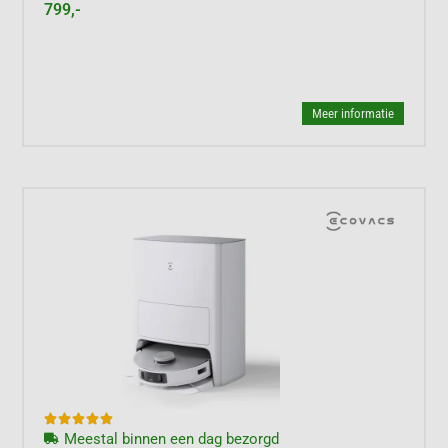
799,-
Meer informatie





Meestal binnen een dag bezorgd