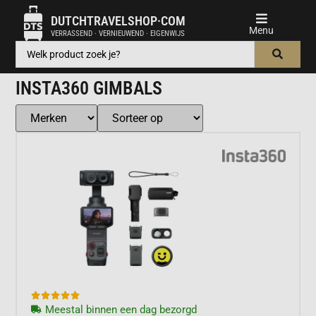
DUTCHTRAVELSHOP·COM
VERRASSEND · VERNIEUWEND · EIGENWIJS
INSTA360 GIMBALS





Meestal binnen een dag bezorgd