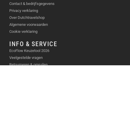
Contact & bedrijfsgegevens
Privacy verklaring
Over Dutchtravelshop
Algemene voorwaarden
Cookie verklaring
INFO & SERVICE
EcoFlow Keuzetool 2026
Veelgestelde vragen
Retourneren & omruilen
Garantie & reparatie
Klachten & geschillen
POPULAIR
EcoFlow Thuisbatterijen
Ecoflow Power Stations
Ecoflow Solar Panels
Ecoflow Airconditioners
Ecoflow Koelboxen