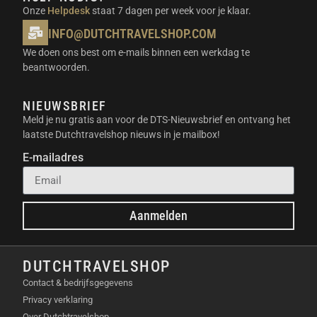
BELANGRIJKSTE
Onze
Helpdesk
staat 7 dagen per week voor je klaar.
EIGENSCHAPPEN
INFO@DUTCHTRAVELSHOP.COM
We doen ons best om e-mails binnen een werkdag te
360° Infinite Pan Tracking
beantwoorden.
Deep Track 4.0
Ingebouwde selfie stick
NIEUWSBRIEF
Geavanceerde stabilisatie
Meld je nu gratis aan voor de DTS-Nieuwsbrief en ontvang het
Compacte en draagbare vormgeving
laatste Dutchtravelshop nieuws in je mailbox!
Intuïtieve app
E-mailadres
Veelzijdige opnamemodi
INHOUD VAN DE VERPAKKING
Aanmelden
Insta360 Flow 2 Pro Grey gimbal
Magnetische telefoonbevestiging
USB-C naar USB-A oplaadkabel
DUTCHTRAVELSHOP
Beschermende hoes
Contact & bedrijfsgegevens
Privacy verklaring
GEBRUIKSSCENARIO’S
Over Dutchtravelshop