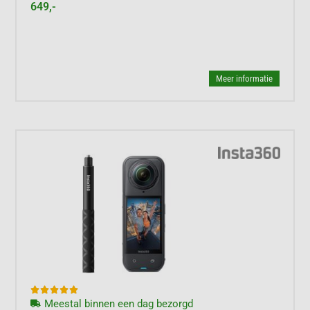
649,-
Meer informatie





Meestal binnen een dag bezorgd