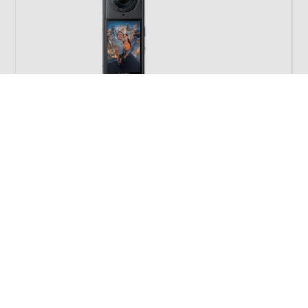





Meestal binnen een dag bezorgd
Insta360 X5 Standard Bundle
589,-
Meer informatie