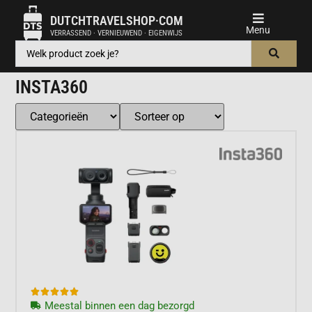
DUTCHTRAVELSHOP·COM
VERRASSEND · VERNIEUWEND · EIGENWIJS
INSTA360





Meestal binnen een dag bezorgd