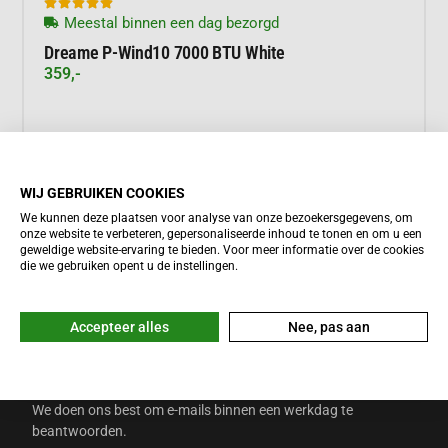





Meestal binnen een dag bezorgd
Dreame P-Wind10 7000 BTU White
359,-
Meer informatie
WIJ GEBRUIKEN COOKIES
We kunnen deze plaatsen voor analyse van onze bezoekersgegevens, om
onze website te verbeteren, gepersonaliseerde inhoud te tonen en om u een
geweldige website-ervaring te bieden. Voor meer informatie over de cookies
die we gebruiken opent u de instellingen.
Accepteer alles
Nee, pas aan
HULP NODIG?
Onze
Helpdesk
staat 7 dagen per week voor je klaar.
INFO@DUTCHTRAVELSHOP.COM
We doen ons best om e-mails binnen een werkdag te
beantwoorden.