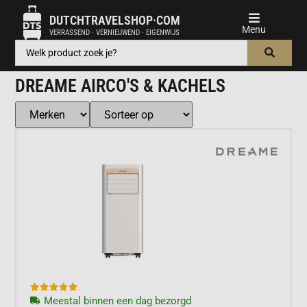
DUTCHTRAVELSHOP·COM
VERRASSEND · VERNIEUWEND · EIGENWIJS
DREAME AIRCO'S & KACHELS





Meestal binnen een dag bezorgd