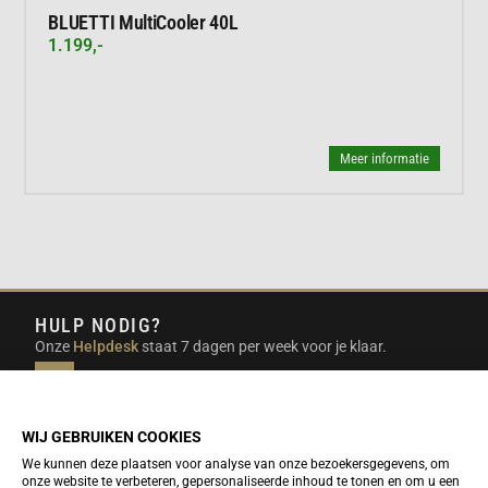
BLUETTI MultiCooler 40L
1.199,-
Meer informatie
HULP NODIG?
Onze
Helpdesk
staat 7 dagen per week voor je klaar.
INFO@DUTCHTRAVELSHOP.COM
We doen ons best om e-mails binnen een werkdag te
beantwoorden.
WIJ GEBRUIKEN COOKIES
We kunnen deze plaatsen voor analyse van onze bezoekersgegevens, om
onze website te verbeteren, gepersonaliseerde inhoud te tonen en om u een