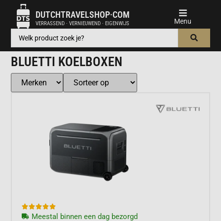
DUTCHTRAVELSHOP·COM
VERRASSEND · VERNIEUWEND · EIGENWIJS
BLUETTI KOELBOXEN





Meestal binnen een dag bezorgd