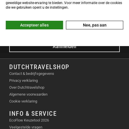
NIEUWSBRIEF
geweldige website-ervaring te bieden. Voor meer informatie over de cookies
Meld je nu gratis aan voor de DTS-Nieuwsbrief en ontvang het
die we gebruiken opent u de instellingen.
laatste Dutchtravelshop nieuws in je mailbox!
E-mailadres
Accepteer alles
Nee, pas aan
Aanmelden
DUTCHTRAVELSHOP
Contact & bedrijfsgegevens
Privacy verklaring
Over Dutchtravelshop
Algemene voorwaarden
Cookie verklaring
INFO & SERVICE
EcoFlow Keuzetool 2026
Veelgestelde vragen