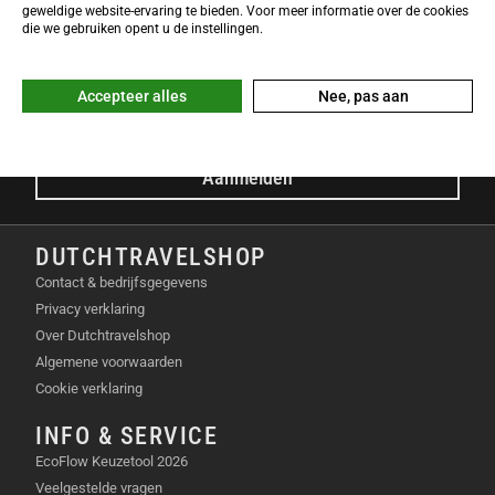
NIEUWSBRIEF
geweldige website-ervaring te bieden. Voor meer informatie over de cookies
Meld je nu gratis aan voor de DTS-Nieuwsbrief en ontvang het
die we gebruiken opent u de instellingen.
laatste Dutchtravelshop nieuws in je mailbox!
E-mailadres
Accepteer alles
Nee, pas aan
Aanmelden
DUTCHTRAVELSHOP
Contact & bedrijfsgegevens
Privacy verklaring
Over Dutchtravelshop
Algemene voorwaarden
Cookie verklaring
INFO & SERVICE
EcoFlow Keuzetool 2026
Veelgestelde vragen