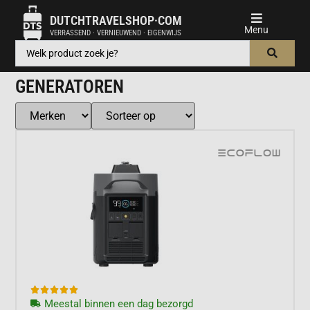
DUTCHTRAVELSHOP·COM
VERRASSEND · VERNIEUWEND · EIGENWIJS
GENERATOREN





Meestal binnen een dag bezorgd