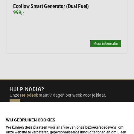
Ecoflow Smart Generator (Dual Fuel)
999,-
Meer informatie
HULP NODIG?
Onze
Helpdesk
staat 7 dagen per week voor je klaar.
INFO@DUTCHTRAVELSHOP.COM
We doen ons best om e-mails binnen een werkdag te
beantwoorden.
WIJ GEBRUIKEN COOKIES
We kunnen deze plaatsen voor analyse van onze bezoekersgegevens, om
onze website te verbeteren, gepersonaliseerde inhoud te tonen en om u een