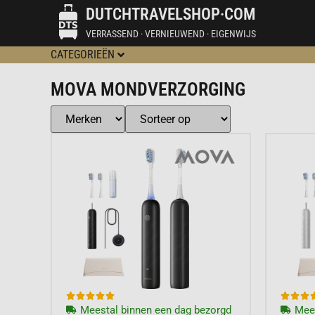
DUTCHTRAVELSHOP·COM
VERRASSEND · VERNIEUWEND · EIGENWIJS
CATEGORIEËN
MOVA MONDVERZORGING








Meestal binnen een dag bezorgd
Mees