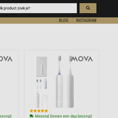
BLOG
INSTAGRAM





ezorgd
Meestal binnen een dag bezorgd