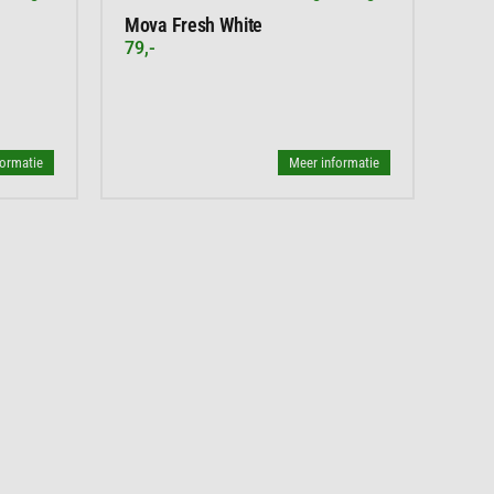
Mova Fresh White
79,-
formatie
Meer informatie