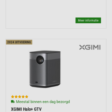
Meer informatie
2024 UITVOERING





Meestal binnen een dag bezorgd
XGIMI Halo+ GTV