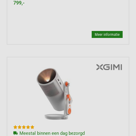
799,-
Meer informatie





Meestal binnen een dag bezorgd