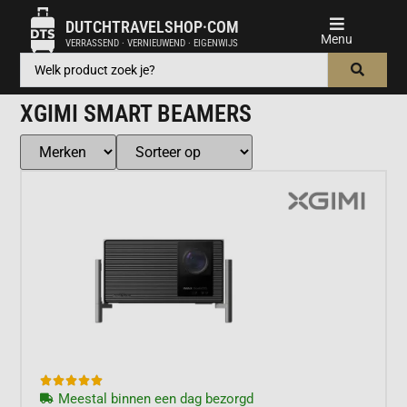
DUTCHTRAVELSHOP·COM
VERRASSEND · VERNIEUWEND · EIGENWIJS
XGIMI SMART BEAMERS





Meestal binnen een dag bezorgd