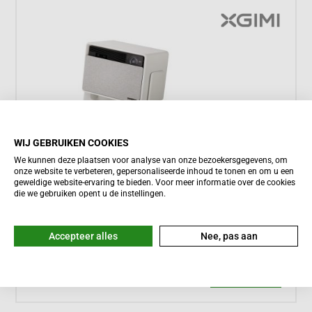
WIJ GEBRUIKEN COOKIES





We kunnen deze plaatsen voor analyse van onze bezoekersgegevens, om
Meestal binnen een dag bezorgd
onze website te verbeteren, gepersonaliseerde inhoud te tonen en om u een
geweldige website-ervaring te bieden. Voor meer informatie over de cookies
XGIMI HORIZON S Max
die we gebruiken opent u de instellingen.
1.999,-
Accepteer alles
Nee, pas aan
Meer informatie