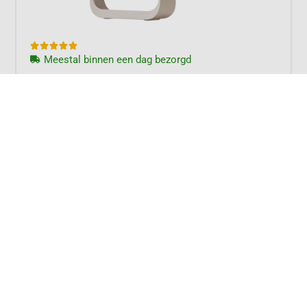





Meestal binnen een dag bezorgd
XGIMI Elfin Flip Plus
449,-
Meer informatie
2025 MODEL