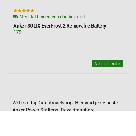





Meestal binnen een dag bezorgd
Anker SOLIX EverFrost 2 Removable Battery
179,-
Meer informatie
Welkom bij Dutchtravelshop! Hier vind je de beste
Anker Power Stations. Deze draagbare
krachtpatsers zijn ideaal voor al jouw avonturen.
Ontdek nu ons geselecteerde aanbod!