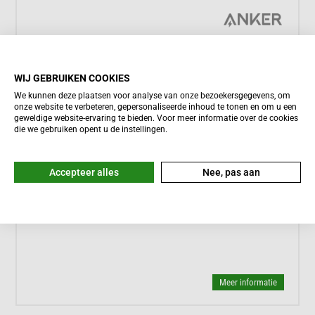
WIJ GEBRUIKEN COOKIES
We kunnen deze plaatsen voor analyse van onze bezoekersgegevens, om
onze website te verbeteren, gepersonaliseerde inhoud te tonen en om u een
geweldige website-ervaring te bieden. Voor meer informatie over de cookies
die we gebruiken opent u de instellingen.





Accepteer alles
Nee, pas aan
Meestal binnen een dag bezorgd
Anker SOLIX Solarbank 2 E1600 AC
1.199,-
Meer informatie