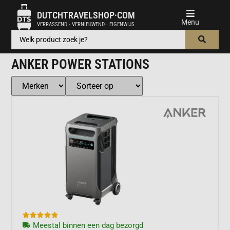
DUTCHTRAVELSHOP·COM
VERRASSEND · VERNIEUWEND · EIGENWIJS
ANKER POWER STATIONS





Meestal binnen een dag bezorgd