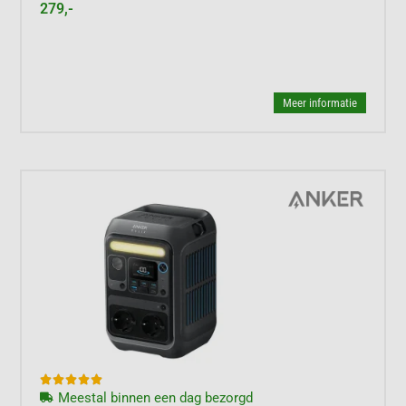
279,-
Meer informatie





Meestal binnen een dag bezorgd