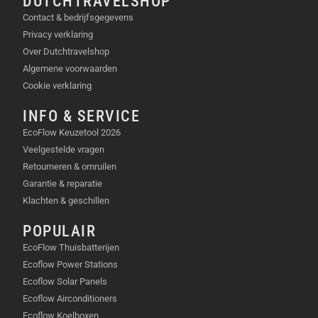
DUTCHTRAVELSHOP
uitvalt. Bovendien is de behuizing extra verstevigd en
valbestendig gemaakt voor extreme
Contact & bedrijfsgegevens
omstandigheden. De efficiëntie van de omvormer ligt
Privacy verklaring
bovengemiddeld hoog, waardoor er nauwelijks
Over Dutchtravelshop
energie verloren gaat tijdens het omzetten van
Algemene voorwaarden
stroom.
Cookie verklaring
GEBRUIKSSCENARIO’S
INFO & SERVICE
EcoFlow Keuzetool 2026
Gebruik het station als betrouwbare
Veelgestelde vragen
stroomvoorziening tijdens lange
Retourneren & omruilen
kampeervakanties in de natuur.
Garantie & reparatie
Klachten & geschillen
Voorzie elektrisch gereedschap van stroom op
bouwlocaties waar geen vaste aansluiting
POPULAIR
aanwezig is.
EcoFlow Thuisbatterijen
Ecoflow Power Stations
Houd essentiële huishoudelijke apparaten
Ecoflow Solar Panels
werkend tijdens een onverwachte
Ecoflow Airconditioners
stroomstoring in je woning.
Ecoflow Koelboxen