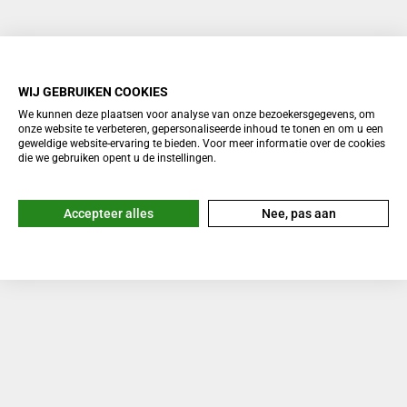
Wanneer je het stopcontact gebruikt, is het station
binnen ongeveer anderhalf uur volledig opgeladen.
Bij gebruik van zonnepanelen hangt de snelheid af
WIJ GEBRUIKEN COOKIES
van de weersomstandigheden en het totale wattage.
We kunnen deze plaatsen voor analyse van onze bezoekersgegevens, om
KAN IK DE ANKER SOLIX C2000 GEN 2
onze website te verbeteren, gepersonaliseerde inhoud te tonen en om u een
geweldige website-ervaring te bieden. Voor meer informatie over de cookies
BUITEN IN DE REGEN GEBRUIKEN?
die we gebruiken opent u de instellingen.
Het apparaat is robuust gebouwd, maar je moet het
Accepteer alles
Nee, pas aan
altijd beschermen tegen direct contact met water.
Gebruik het bij voorkeur op een droge plek om
schade aan de elektronica te voorkomen.
WELKE APPARATEN KAN IK PRECIES
AANSLUITEN OP DIT
ENERGIESTATION?
Je kunt vrijwel alle huishoudelijke apparaten
aansluiten die niet meer dan 2300 watt verbruiken.