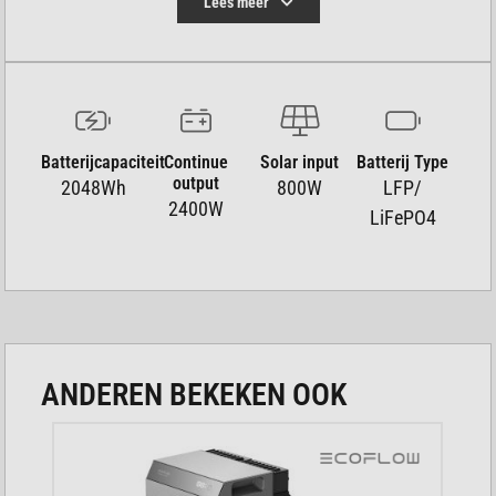
Lees meer
De duurzame batterij gaat tot wel tien jaar mee
bij dagelijks gebruik.
Dankzij de vele uitgangen sluit je diverse
apparaten tegelijkertijd aan.
Batterijcapaciteit
Continue
Solar input
Batterij Type
Het robuuste ontwerp is bestand tegen stoten
output
2048Wh
800W
LFP/
en intensief gebruik buiten.
2400W
LiFePO4
Je bedient en monitort alle functies eenvoudig
via een handige app.
De stille werking zorgt ervoor dat je geen
overlast ervaart tijdens gebruik.
ANDEREN BEKEKEN OOK
ENORME BATTERIJCAPACITEIT VOOR
LANGDURIG GEBRUIK
Met een capaciteit van 2048 Wh voorziet dit station