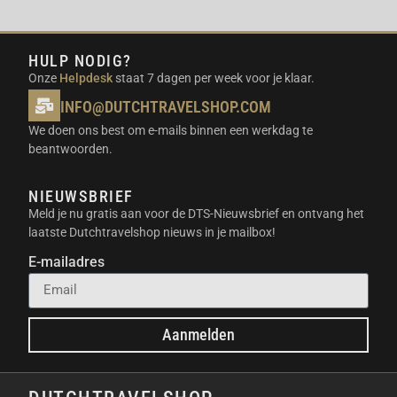
Deze cellen blijven stabiel, zelfs na duizenden
laadcycli, waardoor je investering jarenlang waarde
behoudt.
HULP NODIG?
Onze
Helpdesk
staat 7 dagen per week voor je klaar.
GEÏNTEGREERD ONTWERP MET
INFO@DUTCHTRAVELSHOP.COM
WIELTJES VOOR TRANSPORT
We doen ons best om e-mails binnen een werkdag te
Hoewel het apparaat krachtig is, verplaats je het
beantwoorden.
eenvoudig dankzij de ingebouwde wielen en het
uitschuifbare handvat. Dit maakt het vervoer naar de
NIEUWSBRIEF
camping of werkplek een fluitje van een cent.
Meld je nu gratis aan voor de DTS-Nieuwsbrief en ontvang het
laatste Dutchtravelshop nieuws in je mailbox!
UNIEKE EIGENSCHAPPEN
E-mailadres
Dit model onderscheidt zich door de slimme
integratie van een UPS-functie met een
Aanmelden
omschakeltijd van minder dan 20 milliseconden.
Hierdoor blijven gevoelige apparaten zoals
computers gewoon werken als de stroom onverhoopt