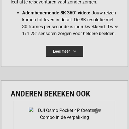
legt al je reisavonturen vast zonder zorgen.
Adembenemende 8K 360° video:
Jouw reizen
komen tot leven in detail. De 8K resolutie met
30 frames per seconde is indrukwekkend. Twee
1/1.28″ sensoren zorgen voor heldere beelden.
Zelfs bij weinig licht zijn je opnames rijk aan
details.
Lees meer
Superieure prestaties bij weinig licht:
De
innovatieve triple AI chip helpt je. De
geavanceerde PureVideo-modus is ideaal. Ook
in de schemering maak je heldere 360°-
opnames. Ruis wordt tot een minimum beperkt.
Grenzeloos perspectief met de onzichtbare
ANDEREN BEKEKEN OOK
selfiestick (114 cm):
Maak unieke beelden
vanuit de derde persoon. Creëer drone-achtige
shots zonder dat de stick zichtbaar is.
Slimme InstaFrame-modus:
Film tegelijkertijd
een traditionele video en een 360°-video. Dit is