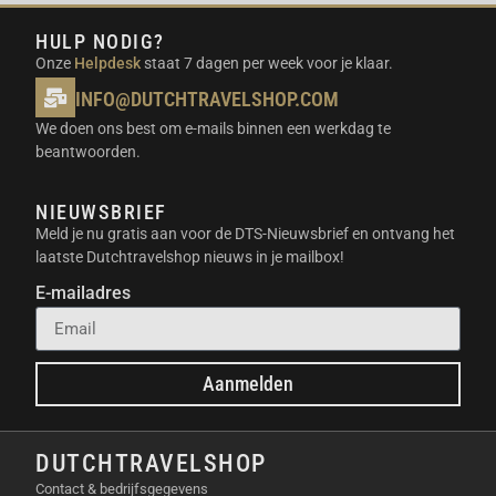
Superstabiele beelden, hoe wild je avontuur
HULP NODIG?
ook is:
Of je nu skiet of fietst, FlowState-
Onze
Helpdesk
staat 7 dagen per week voor je klaar.
stabilisatie werkt perfect. Je beelden zijn altijd
vloeiend. De 360° Horizon Lock houdt je
INFO@DUTCHTRAVELSHOP.COM
opnames altijd horizontaal.
We doen ons best om e-mails binnen een werkdag te
Waterdicht tot 15 meter:
Duik dieper en leg
beantwoorden.
onderwater fascinerende 360°-beelden vast.
Veilig transport met de Carry Case:
Berg je
NIEUWSBRIEF
Insta360 X5 en accessoires veilig op tijdens je
Meld je nu gratis aan voor de DTS-Nieuwsbrief en ontvang het
reizen.
laatste Dutchtravelshop nieuws in je mailbox!
E-mailadres
JOUW AVONTUREN, ALTIJD
VASTGELEGD: DE
GEBRUIKSSCENARIO’S
Aanmelden
De Insta360 X5 Essentials Bundle is perfect voor elke
reiziger. Wees voorbereid op elk avontuur.
DUTCHTRAVELSHOP
Contact & bedrijfsgegevens
Lange reizen en roadtrips:
De extra batterij en