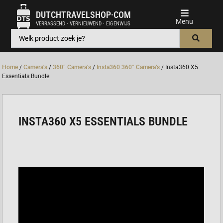
DUTCHTRAVELSHOP·COM
VERRASSEND · VERNIEUWEND · EIGENWIJS
Home
/
Camera's
/
360° Camera's
/
Insta360 360° Camera’s
/ Insta360 X5
Essentials Bundle
INSTA360 X5 ESSENTIALS BUNDLE