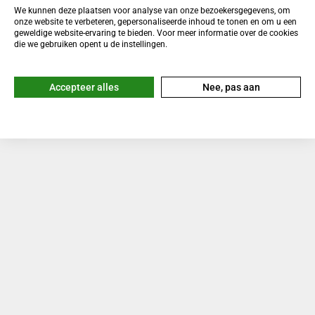
We kunnen deze plaatsen voor analyse van onze bezoekersgegevens, om
onze website te verbeteren, gepersonaliseerde inhoud te tonen en om u een
geweldige website-ervaring te bieden. Voor meer informatie over de cookies
Signaal-
72dB
die we gebruiken opent u de instellingen.
ruisverhouding
Maximale geluidsdruk
130 dB SPL
Accepteer alles
Nee, pas aan
Sampling frequentie
48kHz
Bitdiepte
32-bit float of 24-bit (32-
bit float enkel bij interne
opname)
Maximaal
-8dBV
invoerniveau
Equivalent
22dB
geluidsniveau