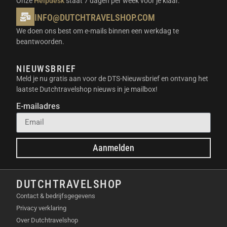
Onze
Helpdesk
staat 7 dagen per week voor je klaar.
INFO@DUTCHTRAVELSHOP.COM
DRIE-MICROFOONARRAY EN
We doen ons best om e-mails binnen een werkdag te
DIRECTIONELE OPNAMESTANDEN
beantwoorden.
De zender is uitgerust met drie ingebouwde
microfoons die samenwerken voor een superieure
NIEUWSBRIEF
Meld je nu gratis aan voor de DTS-Nieuwsbrief en ontvang het
audiokwaliteit. Intelligente algoritmes sturen de
laatste Dutchtravelshop nieuws in je mailbox!
directionele opname aan, waardoor het systeem zich
moeiteloos aanpast aan elke omgeving. Je kunt
E-mailadres
kiezen uit verschillende richtingskarakteristieken om
exact het geluid te vangen dat je nodig hebt.
AI-RUISONDERDRUKKING MET NPU-
Aanmelden
CHIP
DUTCHTRAVELSHOP
Storend omgevingsgeluid wordt krachtig gefilterd
dankzij de toonaangevende NPU-chip met
Contact & bedrijfsgegevens
baanbrekende AI-prestaties. Het geavanceerde
Privacy verklaring
algoritme herkent stemmen nauwkeurig en elimineert
Over Dutchtravelshop