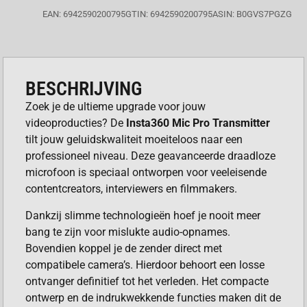
EAN: 6942590200795
GTIN: 6942590200795
ASIN: B0GVS7PGZG
BESCHRIJVING
Zoek je de ultieme upgrade voor jouw
videoproducties? De
Insta360 Mic Pro Transmitter
tilt jouw geluidskwaliteit moeiteloos naar een
professioneel niveau. Deze geavanceerde draadloze
microfoon is speciaal ontworpen voor veeleisende
contentcreators, interviewers en filmmakers.
Dankzij slimme technologieën hoef je nooit meer
bang te zijn voor mislukte audio-opnames.
Bovendien koppel je de zender direct met
compatibele camera’s. Hierdoor behoort een losse
ontvanger definitief tot het verleden. Het compacte
ontwerp en de indrukwekkende functies maken dit de