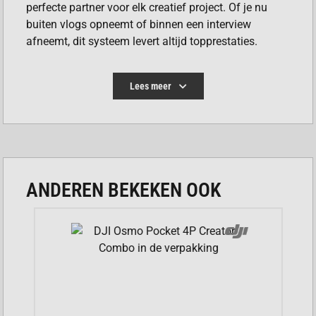
perfecte partner voor elk creatief project. Of je nu
buiten vlogs opneemt of binnen een interview
afneemt, dit systeem levert altijd topprestaties.
VOORDELEN INSTA360 MIC PRO
Lees meer
TRANSMITTER
Ultiem gebruiksgemak dankzij de naadloze en
directe verbinding met Insta360 camera’s.
Volledig te personaliseren met een uniek
ANDEREN BEKEKEN OOK
ingebouwd e-inkt scherm voor jouw eigen logo.
Altijd perfect gebalanceerd geluid zonder
handmatige aanpassingen via automatische
versterking.
Maximale zekerheid tijdens opnames door de
royale interne back-up opslagcapaciteit van 32
GB.