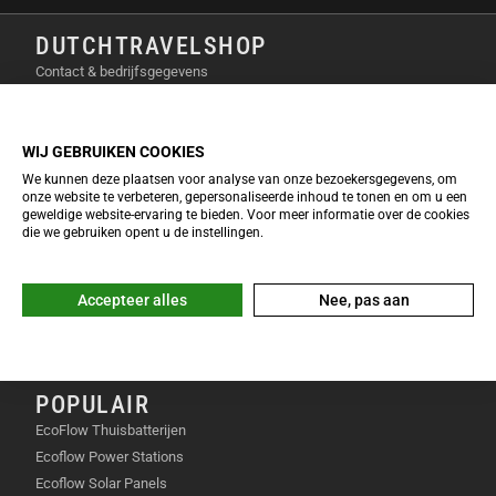
Je kunt specifieke personen registreren zodat de
DUTCHTRAVELSHOP
camera hier automatisch prioriteit aan geeft. Met een
simpele tik op het scherm wissel je snel tussen
Contact & bedrijfsgegevens
verschillende gezichten.
Privacy verklaring
Over Dutchtravelshop
RUIM INGEBOUWD GEHEUGEN MET
Algemene voorwaarden
WIJ GEBRUIKEN COOKIES
SNELLE OVERDRACHT
Cookie verklaring
We kunnen deze plaatsen voor analyse van onze bezoekersgegevens, om
onze website te verbeteren, gepersonaliseerde inhoud te tonen en om u een
geweldige website-ervaring te bieden. Voor meer informatie over de cookies
Met een interne opslagruimte van 107 gigabyte kun
INFO & SERVICE
die we gebruiken opent u de instellingen.
je direct beginnen met filmen zonder extra
EcoFlow Keuzetool 2026
accessoires. De bestandsoverdracht verloopt
Veelgestelde vragen
razendsnel met snelheden tot 800 megabyte per
Accepteer alles
Nee, pas aan
Retourneren & omruilen
seconde. Hierdoor zet je al je video’s binnen een
Garantie & reparatie
mum van tijd over naar je computer.
Klachten & geschillen
PROFESSIONELE AUDIO MET VIER
POPULAIR
KANALEN
EcoFlow Thuisbatterijen
Ecoflow Power Stations
Het audiosysteem ondersteunt een directe verbinding
Ecoflow Solar Panels