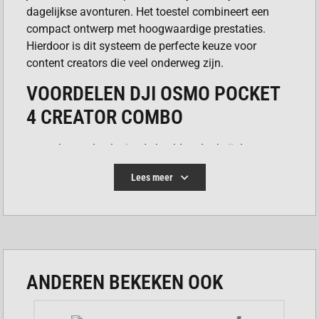
dagelijkse avonturen. Het toestel combineert een
compact ontwerp met hoogwaardige prestaties.
Hierdoor is dit systeem de perfecte keuze voor
content creators die veel onderweg zijn.
VOORDELEN DJI OSMO POCKET
4 CREATOR COMBO
Je maakt vloeiende beelden dankzij de
geavanceerde 3-assige stabilisatie.
Lees meer
De grote sensor zorgt voor heldere opnames bij
weinig licht.
Het systeem heeft een groot ingebouwd
geheugen waardoor een geheugenkaart
overbodig is.
ANDEREN BEKEKEN OOK
Je geniet van professionele audiokwaliteit met
de meegeleverde microfoonset.