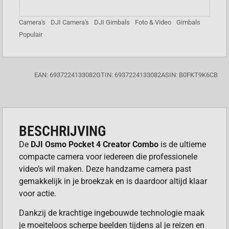
Camera's
DJI Camera's
DJI Gimbals
Foto & Video
Gimbals
Populair
EAN: 6937224133082
GTIN: 6937224133082
ASIN: B0FKT9K6CB
BESCHRIJVING
De
DJI Osmo Pocket 4 Creator Combo
is de ultieme
compacte camera voor iedereen die professionele
video’s wil maken. Deze handzame camera past
gemakkelijk in je broekzak en is daardoor altijd klaar
voor actie.
Dankzij de krachtige ingebouwde technologie maak
je moeiteloos scherpe beelden tijdens al je reizen en