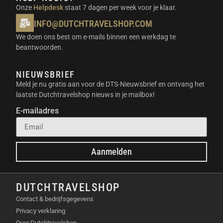
BELANGRIJKSTE
Onze
Helpdesk
staat 7 dagen per week voor je klaar.
EIGENSCHAPPEN
INFO@DUTCHTRAVELSHOP.COM
We doen ons best om e-mails binnen een werkdag te
360° Infinite Pan Tracking
beantwoorden.
Deep Track 4.0
Ingebouwde selfie stick
NIEUWSBRIEF
Geavanceerde stabilisatie
Meld je nu gratis aan voor de DTS-Nieuwsbrief en ontvang het
Compacte en draagbare vormgeving
laatste Dutchtravelshop nieuws in je mailbox!
Intuïtieve app
E-mailadres
Veelzijdige opnamemodi
INHOUD VAN DE VERPAKKING
Aanmelden
Insta360 Flow 2 Pro White gimbal
Magnetische telefoonbevestiging
USB-C naar USB-A oplaadkabel
DUTCHTRAVELSHOP
Beschermende hoes
Contact & bedrijfsgegevens
Privacy verklaring
GEBRUIKSSCENARIO’S
Over Dutchtravelshop