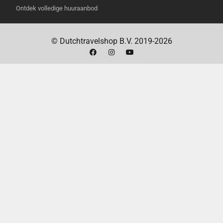
Slimme kadrering
: Negen gouden ratio
Ontdek volledige huuraanbod
rasterpunten helpen je om shots perfect te
componeren.
© Dutchtravelshop B.V. 2019-2026
INHOUD VAN DE VERPAKKING
Insta360 Flow 2 Gimbal
AI Tracker module
Magnetische telefoonhouder
USB-C naar USB-A oplaadkabel
Beschermende etui
TECHNISCHE SPECIFICATIES
Gewicht
Insta360 Flow 2 Gimbal: ongeveer 348 gram
Insta360 Flow 2 Magnetische Telefoonhouder:
ongeveer 25 gram