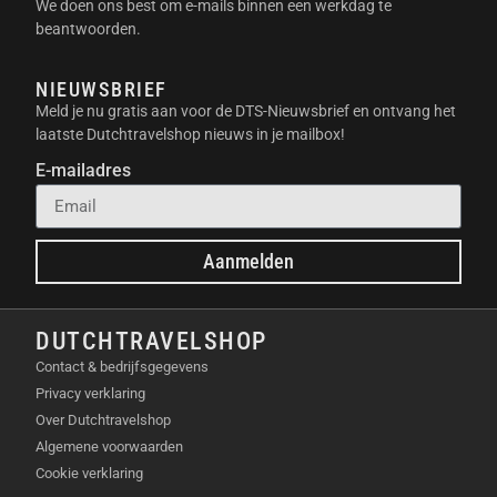
camerabewegingen en stabiele beelden.
We doen ons best om e-mails binnen een werkdag te
Reizen en avonturen
: Leg al je reisavonturen
beantwoorden.
vast, van stadsverkenningen tot
natuurwandelingen, zonder schokkerige
NIEUWSBRIEF
beelden.
Meld je nu gratis aan voor de DTS-Nieuwsbrief en ontvang het
Sport en actie
: Volg snelbewegende
laatste Dutchtravelshop nieuws in je mailbox!
onderwerpen, zoals sporters of spelende
E-mailadres
kinderen, en leg elk detail haarscherp vast.
Familie-uitjes en evenementen
: Zorg ervoor
dat iedereen op de foto of in de video staat.
Aanmelden
Gebruik de afstandsbedieningsfunctie voor
groepsfoto’s zonder vreemden te vragen.
Livestreaming en videogesprekken
: Geniet
DUTCHTRAVELSHOP
van soepele AI-tracking in je favoriete apps. Je
Contact & bedrijfsgegevens
blijft altijd perfect in beeld.
Privacy verklaring
BELANGRIJKSTE
Over Dutchtravelshop
Algemene voorwaarden
EIGENSCHAPPEN
Cookie verklaring