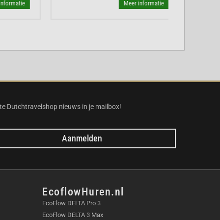
atie
Meer informatie
te Dutchtravelshop nieuws in je mailbox!
Aanmelden
EcoflowHuren.nl
EcoFlow DELTA Pro 3
EcoFlow DELTA 3 Max