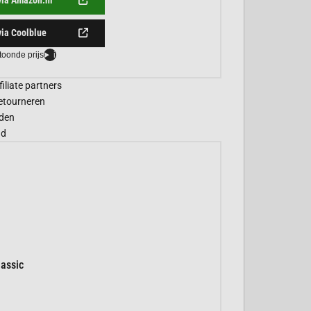
via Coolblue
toonde prijs
i
filiate partners
etourneren
den
gd
assic