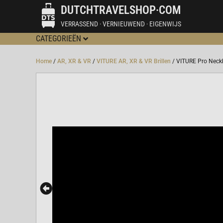
DUTCHTRAVELSHOP·COM
VERRASSEND · VERNIEUWEND · EIGENWIJS
CATEGORIEËN
Home
/
AR, XR & VR
/
VITURE AR, XR & VR Brillen
/ VITURE Pro Nec