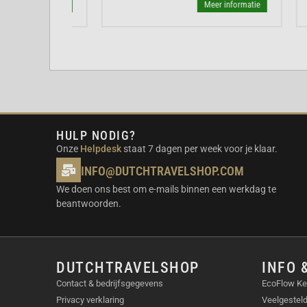
streaming.
r informatie
Meer informatie
IN DE VERPAKKING
VITURE Pro Neckband 128GB
USB-C oplaadkabel
Beschermhoesje
Handleiding
HULP NODIG?
TECHNISCHE SPECIFICATIES
Onze
Helpdesk
staat 7 dagen per week voor je klaar.
INFO@DUTCHTRAVELSHOP.COM
Opslag: 128GB interne opslag
Besturingssysteem: Android TV
We doen ons best om e-mails binnen een werkdag te
beantwoorden.
Connectiviteit: Wi-Fi 6 en Bluetooth 5.0
Gewicht: 180 gram
Batterij: 4500 mAh
DUTCHTRAVELSHOP
INFO 
VEELGESTELDE VRAGEN (FAQ)
Contact & bedrijfsgegevens
EcoFlow Ke
WAT IS DE BATTERIJDUUR VAN D
Privacy verklaring
Veelgestel