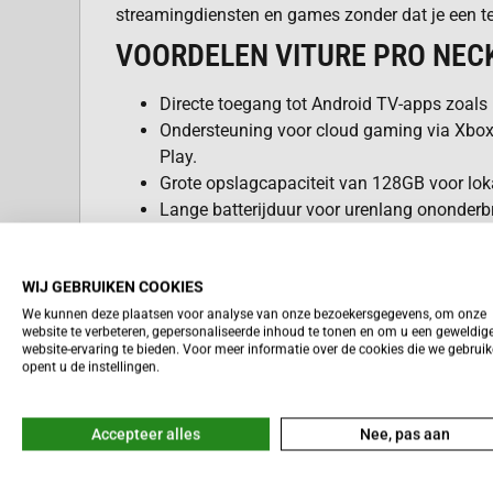
streamingdiensten en games zonder dat je een te
VOORDELEN VITURE PRO NEC
Directe toegang tot Android TV-apps zoals 
Ondersteuning voor cloud gaming via Xbo
Play.
Grote opslagcapaciteit van 128GB voor lok
Lange batterijduur voor urenlang ononderbr
Eenvoudige bediening via de ingebouwde 
afstandsbediening-app.
WIJ GEBRUIKEN COOKIES
We kunnen deze plaatsen voor analyse van onze bezoekersgegevens, om onze
website te verbeteren, gepersonaliseerde inhoud te tonen en om u een geweldig
KRACHTIGE PROCESSOR VOOR XR
Lees meer
website-ervaring te bieden. Voor meer informatie over de cookies die we gebrui
opent u de instellingen.
Dit apparaat beschikt over hardware die specifie
voor het aansturen van virtuele schermen. Hierdo
Accepteer alles
Nee, pas aan
vloeiende interface en snelle laadtijden bij al je a
ANDROID TV INTEGRATIE