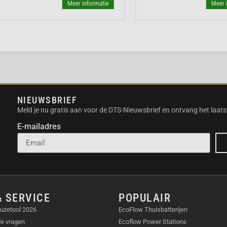
Meer informatie
Meer inform
NIEUWSBRIEF
Meld je nu gratis aan voor de DTS-Nieuwsbrief en ontvang het laats
E-mailadres
& SERVICE
POPULAIR
uzetool 2026
EcoFlow Thuisbatterijen
E NECKBAND?
de vragen
Ecoflow Power Stations