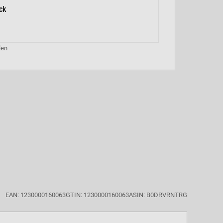
ck
len
EAN: 1230000160063
GTIN: 1230000160063
ASIN: B0DRVRNTRG