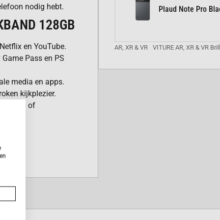
lefoon nodig hebt.
Plaud Note Pro Bla
KBAND 128GB
Netflix en YouTube.
AR, XR & VR
VITURE AR, XR & VR Bril
x Game Pass en PS
ale media en apps.
oken kijkplezier.
knoppen of
e
-ERVARINGEN
ken
k is geoptimaliseerd
or geniet je van een
pplicaties.