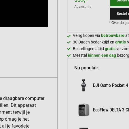
Adviesprijs
Bestel 
* Over de ge
Veilig kopen via
betrouwbare
af
30 Dagen bedenktijd en
gratis
r
Bestellingen altijd
gratis
verzon
Meestal
binnen een dag
bezor
Nu populair:
DJI Osmo Pocket 4
ge draagbare computer
llen. Dit apparaat
EcoFlow DELTA 3 Cl
nment terwijl je
p draag je het
al je favoriete