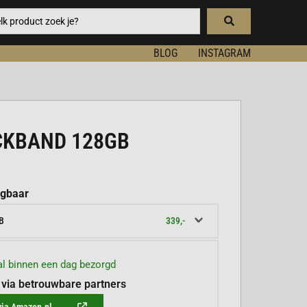
BLOG
INSTAGRAM
CKBAND 128GB
jgbaar
339,-
B
l binnen een dag bezorgd
 via betrouwbare partners
via Amazon.nl