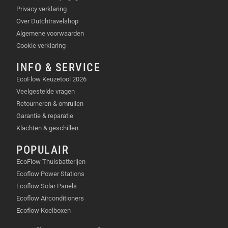
Privacy verklaring
VERWIJDERBARE X4 LENS
Over Dutchtravelshop
GURADS
Algemene voorwaarden
Cookie verklaring
INFO & SERVICE
EcoFlow Keuzetool 2026
Veelgestelde vragen
Retourneren & omruilen
Garantie & reparatie
Klachten & geschillen
HDR OPNAMEN
POPULAIR
EcoFlow Thuisbatterijen
Ecoflow Power Stations
Ecoflow Solar Panels
Ecoflow Airconditioners
Ecoflow Koelboxen