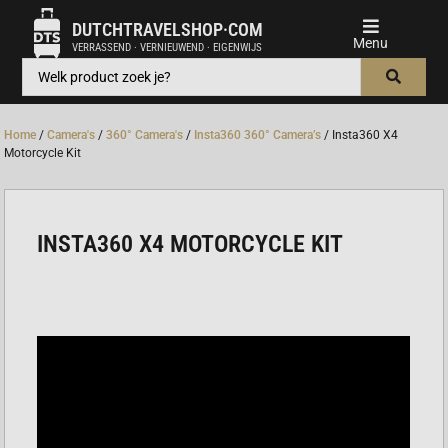
DUTCHTRAVELSHOP·COM
VERRASSEND · VERNIEUWEND · EIGENWIJS
Home
/
Camera's
/
360° Camera's
/
Insta360 360° Camera’s
/ Insta360 X4
Motorcycle Kit
INSTA360 X4 MOTORCYCLE KIT