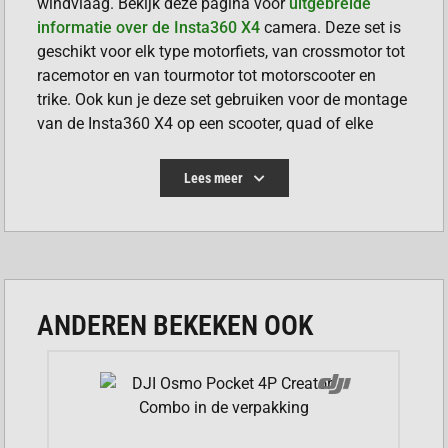
windvlaag. Bekijk deze pagina voor
uitgebreide
informatie over de Insta360 X4
camera. Deze set is
geschikt voor elk type motorfiets, van crossmotor tot
racemotor en van tourmotor tot motorscooter en
trike. Ook kun je deze set gebruiken voor de montage
van de Insta360 X4 op een scooter, quad of elke
andere tweewieler met een stuur.
Lees meer
ANDEREN BEKEKEN OOK
BELANGRIJKSTE FUNCTIES
INSTA360 X4 MOTORCYCLE KIT
Flexibele kleefbevestiging, past perfect op je