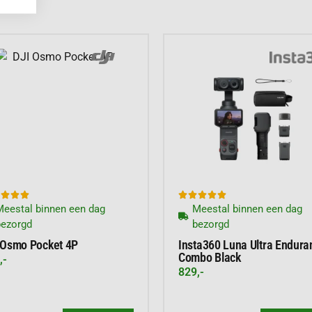
’s en foto’s.
e microfoons met
eluid.
tig de camera aan je
 statief.
PPEN
zelfs als je beweegt.
ke hoek.
s.
aliteitsverlies.








eestal binnen een dag
Meestal binnen een dag
ht maak je haarscherpe
bezorgd
bezorgd
kking:
Voor helder
 Osmo Pocket 4P
Insta360 Luna Ultra Endura
Combo Black
,-
829,-