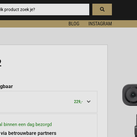
BLOG
INSTAGRAM
2
jgbaar
229,-
l binnen een dag bezorgd
 via betrouwbare partners