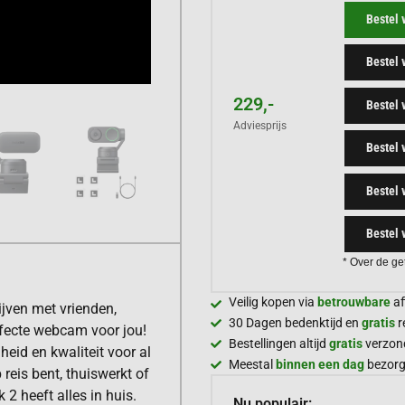
Bestel 
Bestel 
229,-
Bestel
Adviesprijs
Bestel 
Bestel 
Bestel 
* Over de ge
Veilig kopen via
betrouwbare
af
ijven met vrienden,
30 Dagen bedenktijd en
gratis
r
rfecte webcam voor jou!
Bestellingen altijd
gratis
verzon
eid en kwaliteit voor al
Meestal
binnen een dag
bezor
 reis bent, thuiswerkt of
 2 heeft alles in huis.
Nu populair: