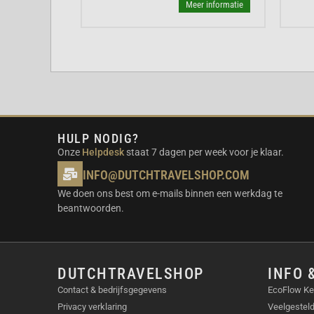
r informatie
Meer informatie
Videovergaderingen:
Zie er altijd professi
bent.
Livestreaming:
Creëer boeiende content voo
Online onderwijs:
Geef les vanuit je eigen h
Vloggen:
Leg je avonturen vast met een uni
INHOUD VERPAKKING
HULP NODIG?
Insta360 Link 2 camera
Onze
Helpdesk
staat 7 dagen per week voor je klaar.
USB-C kabel
Statief
INFO@DUTCHTRAVELSHOP.COM
Draagtas
We doen ons best om e-mails binnen een werkdag te
Handleiding
beantwoorden.
VEELGESTELDE VRAGEN
Werkt de Link 2 met alle videoconferenci
DUTCHTRAVELSHOP
INFO 
is compatibel met de meeste populaire vi
Contact & bedrijfsgegevens
EcoFlow Ke
zoals Zoom, Teams en Skype.
Privacy verklaring
Veelgestel