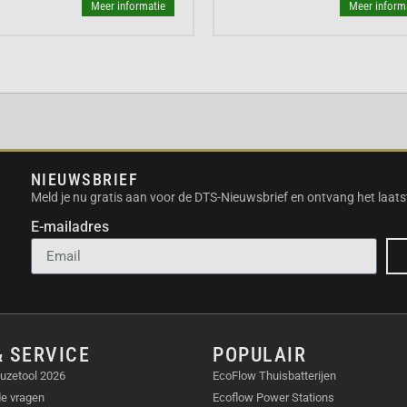
Meer informatie
Meer inform
oneel uit, waar je ook
r je volgers.
uis.
eke kijkhoek.
NIEUWSBRIEF
Meld je nu gratis aan voor de DTS-Nieuwsbrief en ontvang het laats
E-mailadres
ng-apps?
Ja, de Link 2
& SERVICE
POPULAIR
deoconferencing-apps
uzetool 2026
EcoFlow Thuisbatterijen
de vragen
Ecoflow Power Stations