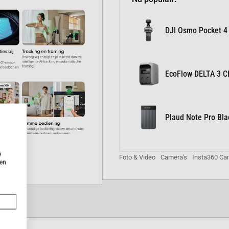
DJI Osmo Pocket 4
EcoFlow DELTA 3 Cl
Plaud Note Pro Bla
e
Foto & Video
Camera's
Insta360 Ca
 JOUW NIEUWE
ken
n beeld, waar je ook bent
ke hoek.