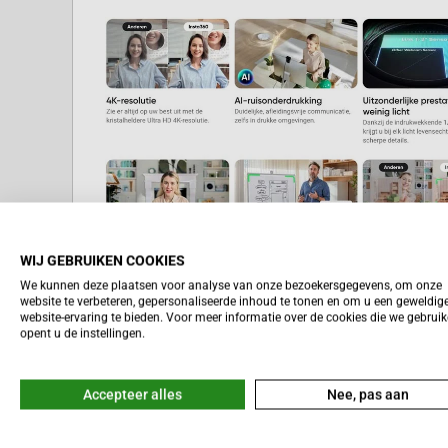
WIJ GEBRUIKEN COOKIES
We kunnen deze plaatsen voor analyse van onze bezoekersgegevens, om onze
website te verbeteren, gepersonaliseerde inhoud te tonen en om u een geweldig
Lees meer
WAAROM DE INSTA360 LINK 2
website-ervaring te bieden. Voor meer informatie over de cookies die we gebrui
opent u de instellingen.
FAVORIETE WEBCAM IS
Accepteer alles
Nee, pas aan
AI-gestuurde tracking:
Blijf altijd scherp i
in de kamer.
360 graden rotatie:
Volg de actie vanuit el