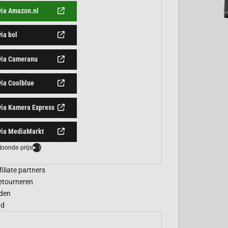
via Amazon.nl
via bol
 via Cameranu
via Coolblue
via Kamera Express
via MediaMarkt
toonde prijs
i
filiate partners
etourneren
den
gd