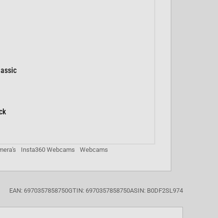
assic
ck
mera's
Insta360 Webcams
Webcams
EAN: 6970357858750
GTIN: 6970357858750
ASIN: B0DF2SL974