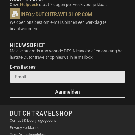
video’s.
Onze
Helpdesk
staat 7 dagen per week voor je klaar.
Time-lapse video’s:
Creëer indrukwekkende
INFO@DUTCHTRAVELSHOP.COM
time-lapse video’s van landschappen en
We doen ons best om e-mails binnen een werkdag te
steden.
beantwoorden.
Selfies:
Maak de perfecte selfie met de
afstandsbediening of de stembesturing.
NIEUWSBRIEF
BELANGRIJKSTE
Meld je nu gratis aan voor de DTS-Nieuwsbrief en ontvang het
laatste Dutchtravelshop nieuws in je mailbox!
EIGENSCHAPPEN INSTA360 GO
E-mailadres
3S BLACK 64GB
4K-video:
Leg elk detail vast met haarscherpe
Aanmelden
4K-video’s.
10-bits kleurdiepte:
Geniet van levendige
kleuren en een groter dynamisch bereik.
DUTCHTRAVELSHOP
Slow-motion:
Creëer spectaculaire slow-motion
Contact & bedrijfsgegevens
video’s.
Privacy verklaring
FlashCut:
Maak automatisch korte video’s met
Over Dutchtravelshop