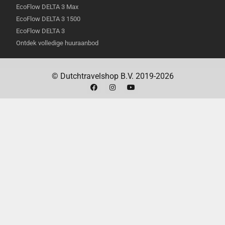
EcoFlow DELTA 3 Max
Hoe lang gaat de batterij mee?
De batterijduur
EcoFlow DELTA 3 1500
hangt af van de instellingen en het gebruik,
EcoFlow DELTA 3
maar gemiddeld kun je ongeveer 30 minuten
Ontdek volledige huuraanbod
opnemen in 4K.
Kan ik de GO 3S Black 64GB ook onder water
gebruiken?
Ja, de GO 3S Black 64GB is
© Dutchtravelshop B.V. 2019-2026
waterdicht tot 5 meter.
Welke microSD-kaart moet ik gebruiken?
Gebruik een UHS-I U3 microSD-kaart met een
minimale capaciteit van 64GB.
Kan ik de GO 3S Black 64GB ook met andere
accessoires gebruiken?
Ja, er zijn
verschillende mounts en accessoires
beschikbaar om de veelzijdigheid van de
camera te vergroten.
Hoe monteer ik de camera?
De GO 3S Black
64GB is eenvoudig te monteren dankzij de
magnetische bevestiging en de meegeleverde