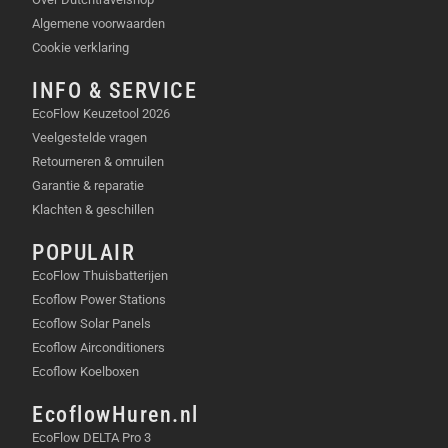
overgangen en muziek.
Algemene voorwaarden
TimeShift:
Versnel of vertraag de tijd voor
Cookie verklaring
creatieve effecten.
FlowState-stabilisatie:
Geniet van vloeiende en
INFO & SERVICE
stabiele beelden.
EcoFlow Keuzetool 2026
Waterdicht tot 5 meter
Veelgestelde vragen
Stembesturing:
Bedien de camera met je stem.
Retourneren & omruilen
Garantie & reparatie
INHOUD VAN DE VERPAKKING
Klachten & geschillen
Insta360 GO 3S Black 64GB camera
POPULAIR
Action Pod
EcoFlow Thuisbatterijen
Magnet Mount
Ecoflow Power Stations
Pivot Stand
Ecoflow Solar Panels
Protective Frame
Ecoflow Airconditioners
USB-C kabel
Ecoflow Koelboxen
Handleiding
EcoflowHuren.nl
VEELGESTELDE VRAGEN
EcoFlow DELTA Pro 3