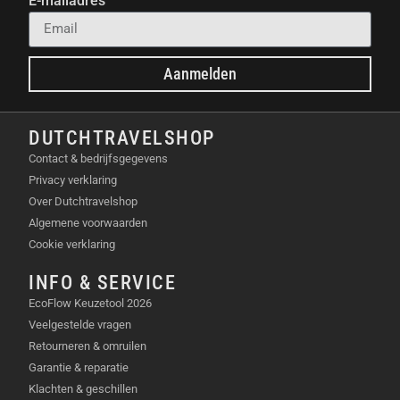
E-mailadres
je je bestanden in een oogwenk over. Zo houd
je meer tijd over voor het creëren van content
en minder tijd voor het wachten. (Let op: de
werkelijke snelheid kan variëren afhankelijk
Aanmelden
van het gebruikte apparaat en de omgeving.
Voor apparaten die geen UHS-1 ondersteunen,
DUTCHTRAVELSHOP
kunnen de overdrachtssnelheden variëren als
gevolg van interfacebeperkingen.)
Contact & bedrijfsgegevens
Vloeiende videoprestaties:
De A2, V30 Speed
Privacy verklaring
Class garandeert dat je vloeiende 4K- en 8K-
Over Dutchtravelshop
video’s kunt opnemen, zonder haperingen of
Algemene voorwaarden
onderbrekingen.
Cookie verklaring
Robuust en betrouwbaar:
Deze microSD-kaart
INFO & SERVICE
is gebouwd om de zwaarste omstandigheden
EcoFlow Keuzetool 2026
te weerstaan. Of je nu in de bergen bent of op
Veelgestelde vragen
het strand, je opnames zijn altijd veilig.
Retourneren & omruilen
Naadloze compatibiliteit:
De Insta360 512GB
Garantie & reparatie
MicroSD-kaart is speciaal ontworpen voor
Klachten & geschillen
gebruik met je Insta360-camera, zodat je