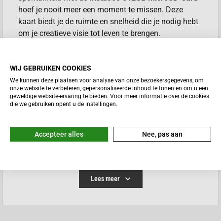
hoef je nooit meer een moment te missen. Deze
kaart biedt je de ruimte en snelheid die je nodig hebt
om je creatieve visie tot leven te brengen.
Deze geheugenkaart is compatibel met:
WIJ GEBRUIKEN COOKIES
X4, X3, ONE X2 en ONE X
We kunnen deze plaatsen voor analyse van onze bezoekersgegevens, om
Ace Pro 2, Ace Pro
onze website te verbeteren, gepersonaliseerde inhoud te tonen en om u een
ONE RS (Twin/4K)
geweldige website-ervaring te bieden. Voor meer informatie over de cookies
die we gebruiken opent u de instellingen.
ONE RS 1-Inch 360 Edition
Sphere
ONE R
Accepteer alles
Nee, pas aan
DE BESTE GEHEIGENKAART
VOOR DE INST360 X4
Lees meer
De Insta360 512GB MicroSD Card is een uitstekende
keuze voor de Insta360 X4 vanwege zijn hoge
capaciteit en betrouwbare prestaties, cruciaal voor