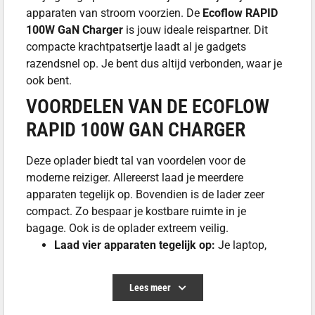
apparaten van stroom voorzien. De
Ecoflow RAPID
100W GaN Charger
is jouw ideale reispartner. Dit
compacte krachtpatsertje laadt al je gadgets
razendsnel op. Je bent dus altijd verbonden, waar je
ook bent.
VOORDELEN VAN DE ECOFLOW
RAPID 100W GAN CHARGER
Deze oplader biedt tal van voordelen voor de
moderne reiziger. Allereerst laad je meerdere
apparaten tegelijk op. Bovendien is de lader zeer
compact. Zo bespaar je kostbare ruimte in je
bagage. Ook is de oplader extreem veilig.
Laad vier apparaten tegelijk op:
Je laptop,
telefoon en oordopjes laad je gelijktijdig op. Dit
bespaart je veel tijd en gedoe.
Lees meer
Compact en reisvriendelijk:
De Ecoflow RAPID
100W GaN Charger is ontworpen voor