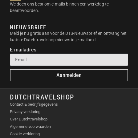
De Anker Prime 200W Desktop Charger is uitgerust
We doen ons best om e-mails binnen een werkdag te
met Ankers exclusieve MultiProtect en ActiveShield
beantwoorden.
3.0 systeem. Deze technologieën bewaken continu
de oplaadtemperaturen. Dit garandeert dat je
NIEUWSBRIEF
apparaten altijd veilig worden opgeladen. Je kunt
Meld je nu gratis aan voor de DTS-Nieuwsbrief en ontvang het
dus met een gerust hart je waardevolle elektronica
laatste Dutchtravelshop nieuws in je mailbox!
aansluiten.
E-mailadres
UNIEKE EIGENSCHAPPEN
De Anker Prime 200W Desktop Charger onderscheidt
Aanmelden
zich door zijn
uitzonderlijke oplaadvermogen
van
200 watt. Daarnaast biedt het de mogelijkheid om
zes apparaten tegelijkertijd
op te laden. Elke USB-C
DUTCHTRAVELSHOP
poort levert bovendien
100W maximaal
vermogen.
Contact & bedrijfsgegevens
De
geavanceerde veiligheidssystemen
van Anker
Privacy verklaring
zorgen voor gemoedsrust tijdens het opladen.
Over Dutchtravelshop
GEBRUIKSSCENARIO’S
Algemene voorwaarden
Cookie verklaring