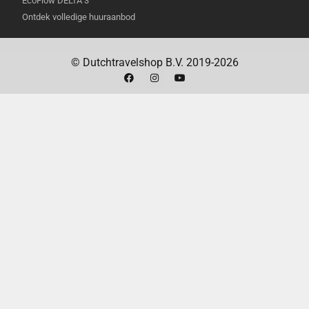
EcoFlow DELTA 3
AC-stroomkabel van 152,4 centimeter
Ontdek volledige huuraanbod
Welkomstgids
24 maanden garantie
© Dutchtravelshop B.V. 2019-2026
TECHNISCHE SPECIFICATIES
Totaal vermogen
200 watt
Aantal poorten
6
Type poorten
3x USB-C, 3x USB-A
USB-C uitgang
100 watt per poort
(max)
Technologie
GaN (Gallium Nitride)