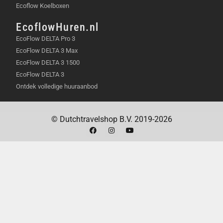
Ecoflow Koelboxen
EcoflowHuren.nl
EcoFlow DELTA Pro 3
EcoFlow DELTA 3 Max
EcoFlow DELTA 3 1500
EcoFlow DELTA 3
Ontdek volledige huuraanbod
© Dutchtravelshop B.V. 2019-2026