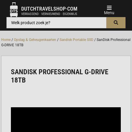
DUTCHTRAVELSHOP·COM
VERRASSEND · VERNIEUWEND · EIGENWIJS
Home
/
Opslag & Geheugenkaarten
/
Sandisk Portable SSD
/ SanDisk Professional
G-DRIVE 18TB
SANDISK PROFESSIONAL G-DRIVE
18TB