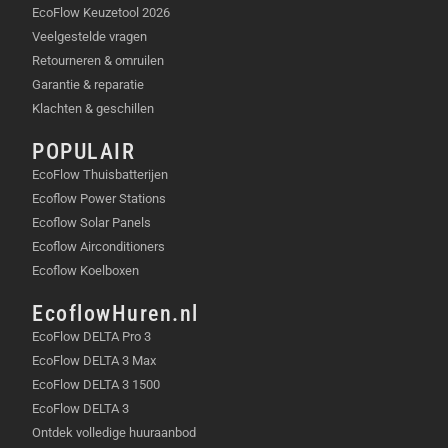
Schokbestendig, temperatuurbestendig,
EcoFlow Keuzetool 2026
waterdicht en röntgenbestendig
Veelgestelde vragen
Retourneren & omruilen
INHOUD VAN DE VERPAKKING
Garantie & reparatie
Klachten & geschillen
SanDisk Extreme 64GB MicroSDXC UHS-I V30
POPULAIR
TECHNISCHE SPECIFICATIES
EcoFlow Thuisbatterijen
Ecoflow Power Stations
Formaat: microSDXC
Ecoflow Solar Panels
UHS-I
Ecoflow Airconditioners
Videoklasse: V30
Ecoflow Koelboxen
App-prestaties: A2
Leessnelheid: tot 190MB/s
EcoflowHuren.nl
Schrijfsnelheid: tot 90MB/s
EcoFlow DELTA Pro 3
Temperatuurbereik: -25°C tot 85°C
EcoFlow DELTA 3 Max
EcoFlow DELTA 3 1500
VEELGESTELDE VRAGEN (FAQ)
EcoFlow DELTA 3
Ontdek volledige huuraanbod
Is de SanDisk Extreme microSD-kaart