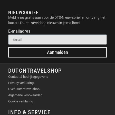
Smartphones en Tablets:
Gebruik de SanDisk Extreme microSD-
NIEUWSBRIEF
kaart om de opslagcapaciteit van je
Meld je nu gratis aan voor de DTS-Nieuwsbrief en ontvang het
smartphone of tablet uit te breiden. Sla al
laatste Dutchtravelshop nieuws in je mailbox!
je foto’s, video’s en apps op de kaart op.
E-mailadres
Reisvlogs:
Door de hoge schrijf snelheid, is deze
kaart erg geschikt voor reisvlogs.
Aanmelden
BELANGRIJKSTE
EIGENSCHAPPEN
DUTCHTRAVELSHOP
Contact & bedrijfsgegevens
Capaciteit: 64GB
Privacy verklaring
Leessnelheid: tot 190MB/s
Over Dutchtravelshop
Schrijfsnelheid: tot 90MB/s
Algemene voorwaarden
Videoklasse: V30
Cookie verklaring
App-prestaties: A2
UHS-I
INFO & SERVICE