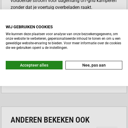
voldoende stroom voor dagenlang off-grid kamperen
zonder dat je voertuig overbeladen raakt.
VOORDELEN POWERXTREME
X125
WIJ GEBRUIKEN COOKIES
We kunnen deze plaatsen voor analyse van onze bezoekersgegevens, om
onze website te verbeteren, gepersonaliseerde inhoud te tonen en om u een
Enorme energievoorraad voor langdurig
geweldige website-ervaring te bieden. Voor meer informatie over de cookies
vrijstaan
die we gebruiken opent u de instellingen.
Gewichtsbesparing van ruim 40 kilogram ten
opzichte van loodaccu’s
Accepteer alles
Nee, pas aan
Constante hoge spanning voor optimale
werking van apparatuur
Lees meer
Betrouwbare LiFePO4 techniek met 5 jaar
garantie
Real-time statusoverzicht via de PowerXtreme
app
ANDEREN BEKEKEN OOK
EXTREME CAPACITEIT