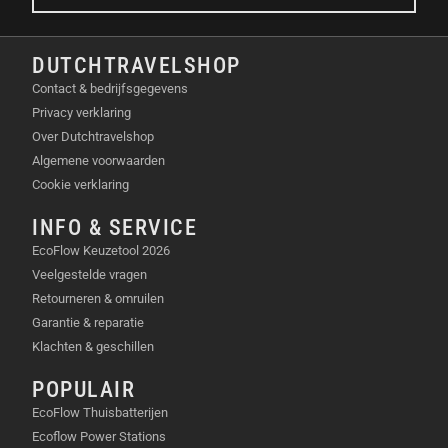
Accupolenset
Gebruikershandleiding
DUTCHTRAVELSHOP
TECHNISCHE SPECIFICATIES
Contact & bedrijfsgegevens
Privacy verklaring
Nominaal voltage: 12,8V
Over Dutchtravelshop
Capaciteit: 125Ah / 1600Wh
Algemene voorwaarden
Gewicht: 14800 gram
Cookie verklaring
Afmetingen: 33,0 x 17,2 x 21,7 centimeter
Levensduur: > 2000 cycli
INFO & SERVICE
VEELGESTELDE VRAGEN (FAQ)
EcoFlow Keuzetool 2026
Veelgestelde vragen
HOE ZWAAR IS DE POWERXTREME
Retourneren & omruilen
Garantie & reparatie
X125?
Klachten & geschillen
De accu weegt 14,8 kilogram, wat extreem licht is
POPULAIR
voor 125Ah capaciteit.
EcoFlow Thuisbatterijen
KAN IK HIERMEE EEN OMVORMER
Ecoflow Power Stations