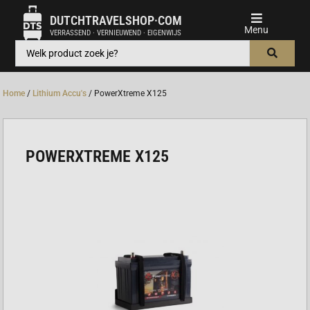
DUTCHTRAVELSHOP·COM
VERRASSEND · VERNIEUWEND · EIGENWIJS
Home
/
Lithium Accu's
/ PowerXtreme X125
POWERXTREME X125