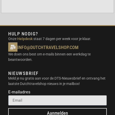
via een omvormer. De interne weerstand is zeer laag.
De PowerXtreme X125 is een duurzame keuze die tot
wel 10 keer langer meegaat dan een traditionele
loodaccu. De behuizing is compact ontworpen zodat
hij in de meeste campers goed te plaatsen is. Dankzij
HULP NODIG?
de Bluetooth functie heb je geen aparte accumonitor
Onze
Helpdesk
staat 7 dagen per week voor je klaar.
meer nodig.
INFO@DUTCHTRAVELSHOP.COM
GEBRUIKSSCENARIO’S
We doen ons best om e-mails binnen een werkdag te
beantwoorden.
Hoofdaccu voor grote campers en luxe
caravans
NIEUWSBRIEF
Energieopslag voor boten en jachten
Meld je nu gratis aan voor de DTS-Nieuwsbrief en ontvang het
Off-grid systemen in combinatie met
laatste Dutchtravelshop nieuws in je mailbox!
zonnepanelen
E-mailadres
IN DE VERPAKKING
PowerXtreme X125 lithium accu unit
Aanmelden