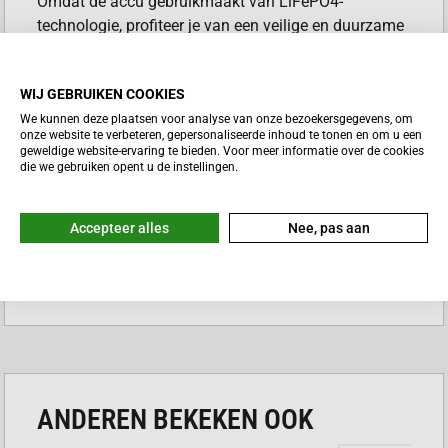
Omdat de accu gebruikmaakt van LiFePO4-
technologie, profiteer je van een veilige en duurzame
energiebron voor jouw vakantie.
VOORDELEN POWERXTREME X10
WIJ GEBRUIKEN COOKIES
We kunnen deze plaatsen voor analyse van onze bezoekersgegevens, om
Extreem laag gewicht van slechts 2,1 kilogram
onze website te verbeteren, gepersonaliseerde inhoud te tonen en om u een
geweldige website-ervaring te bieden. Voor meer informatie over de cookies
Lange levensduur met meer dan 2000 laadcycli
die we gebruiken opent u de instellingen.
Geïntegreerde lader voor optimaal
gebruiksgemak
Volledig onderhoudsvrij en zeer lage
Accepteer alles
Nee, pas aan
zelfontlading
Lees meer
Status eenvoudig afleesbaar via de
smartphone app
LIFEPO4 TECHNOLOGIE
ANDEREN BEKEKEN OOK
Deze accu maakt gebruik van de veiligste
lithiumtechnologie die momenteel beschikbaar is. Je