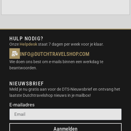
accubak nodig heeft in jouw caravan. Dankzij het
schokbestendige ontwerp is hij uitermate geschikt
voor mobiel gebruik. Je monteert hem eenvoudig
met de meegeleverde houder.
GEBRUIKSSCENARIO’S
HULP NODIG?
Onze
Helpdesk
staat 7 dagen per week voor je klaar.
Aandrijving van caravan movers voor caravans
INFO@DUTCHTRAVELSHOP.COM
tot 1500 kilogram
Lichtgewicht energiebron voor kleine 12V
We doen ons best om e-mails binnen een werkdag te
systemen
beantwoorden.
Ideaal voor kampeerders die strikt op het
laadgewicht moeten letten
NIEUWSBRIEF
Meld je nu gratis aan voor de DTS-Nieuwsbrief en ontvang het
IN DE VERPAKKING
laatste Dutchtravelshop nieuws in je mailbox!
E-mailadres
PowerXtreme X10 lithium accu
Montageframe en bevestigingsband
Handleiding voor installatie
Aanmelden