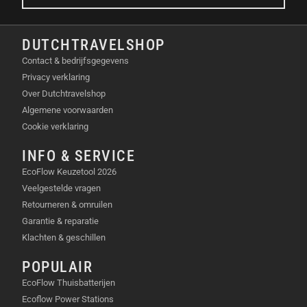
TECHNISCHE SPECIFICATIES
Nominaal voltage: 12,8V
DUTCHTRAVELSHOP
Capaciteit: 10Ah / 128Wh
Contact & bedrijfsgegevens
Gewicht: 2100 gram
Privacy verklaring
Afmetingen: 18,2 x 12,0 x 9,0 centimeter
Over Dutchtravelshop
IP-klasse: IP 62
Algemene voorwaarden
Cookie verklaring
VEELGESTELDE VRAGEN (FAQ)
INFO & SERVICE
HOE LANG KAN IK RANGEREN MET DE
EcoFlow Keuzetool 2026
X10?
Veelgestelde vragen
Retourneren & omruilen
Je kunt met een volle accu ongeveer 30 minuten
Garantie & reparatie
manoeuvreren met je mover.
Klachten & geschillen
IS DE ACCU GESCHIKT VOOR ZWARE
POPULAIR
CARAVANS?
EcoFlow Thuisbatterijen
Ecoflow Power Stations
Wij raden dit model aan voor caravans met een