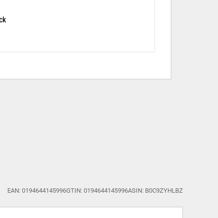
ck
EAN: 0194644145996
GTIN: 0194644145996
ASIN: B0C9ZYHLBZ