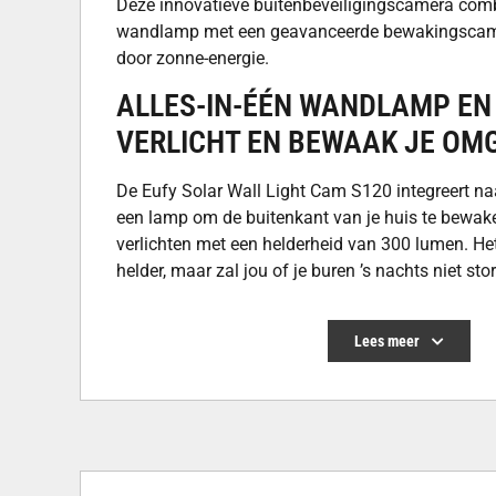
Deze innovatieve buitenbeveiligingscamera comb
wandlamp met een geavanceerde bewakingscame
door zonne-energie.
ALLES-IN-ÉÉN WANDLAMP EN
VERLICHT EN BEWAAK JE OM
De Eufy Solar Wall Light Cam S120 integreert n
een lamp om de buitenkant van je huis te bewake
verlichten met een helderheid van 300 lumen. He
helder, maar zal jou of je buren ’s nachts niet sto
Bovendien schakelt het licht automatisch in bij b
ideaal voor het verlichten van donkere paden of 
Lees meer
100% DRAADLOOS, ALTIJD ST
ZONNE-ENERGIE
Met slechts 2 uur voldoende zonlicht kan het ge