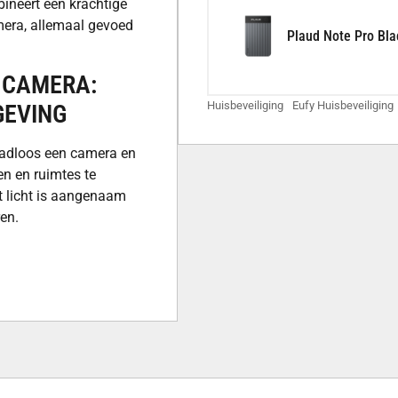
ineert een krachtige
ra, allemaal gevoed
Plaud Note Pro Bla
 CAMERA:
Huisbeveiliging
Eufy Huisbeveiliging
GEVING
aadloos een camera en
n en ruimtes te
t licht is aangenaam
ren.
ewegingsdetectie. Dit is
ingangen.
ROOM MET
ïntegreerde zonnepaneel