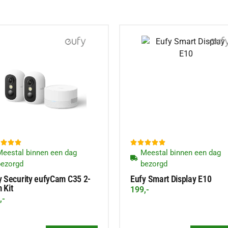
a. De ingebouwde
iebesparende modus. Dit
r het opladen, zelfs als
 (*De batterijduur is
tellingen van de
S GEEN ENKEL
HD-kleuren nachtzicht,








eestal binnen een dag
Meestal binnen een dag
 zorgt ervoor dat
bezorgd
bezorgd
ten uit zijn. Zo heb je
y Security eufyCam C35 2-
Eufy Smart Display E10
igheden.
 Kit
199,-
LTIJD OP DE
,-