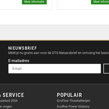
Meer informatie
Meer inform
 op 7,5 meter afstand
*. Je kunt ook de Eufy
 via tweeweg-audio, de
 activeren om indringers
kken, zelfs als je niet
ankelijk van de
NIEUWSBRIEF
Meld je nu gratis aan voor de DTS-Nieuwsbrief en ontvang het laats
: EENMALIGE
E-mailadres
alige aankoop zonder
mes worden lokaal
tijd toegang tot je
& SERVICE
POPULAIR
uzetool 2026
EcoFlow Thuisbatterijen
de vragen
Ecoflow Power Stations