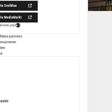
via Coolblue
via MediaMarkt
toonde prijs
i
filiate partners
etourneren
den
gd
assic