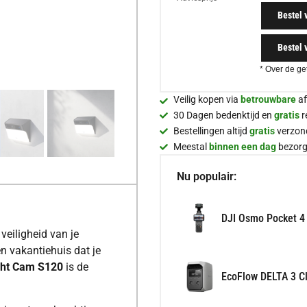
Bestel 
Bestel 
* Over de ge
Veilig kopen via
betrouwbare
af
30 Dagen bedenktijd en
gratis
r
Bestellingen altijd
gratis
verzon
Meestal
binnen een dag
bezor
Nu populair:
DJI Osmo Pocket 4
veiligheid van je
 vakantiehuis dat je
ight Cam S120
is de
EcoFlow DELTA 3 Cl