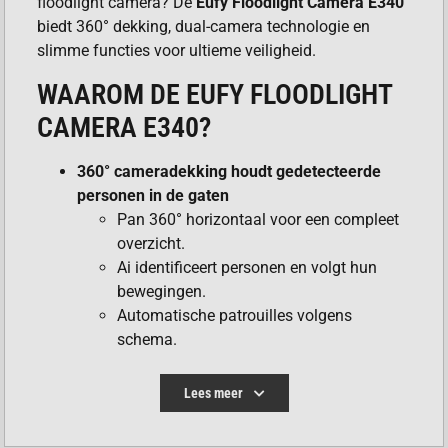
floodlight camera? De
Eufy Floodlight Camera E340
biedt 360° dekking, dual-camera technologie en
slimme functies voor ultieme veiligheid.
WAAROM DE EUFY FLOODLIGHT
CAMERA E340?
360° cameradekking houdt gedetecteerde
personen in de gaten
Pan 360° horizontaal voor een compleet
overzicht.
Ai identificeert personen en volgt hun
bewegingen.
Automatische patrouilles volgens
schema.
24/7 opname voor gemoedsrust
Lees meer
Altijd aan en altijd opnemen.
Activiteiten en personen worden te allen