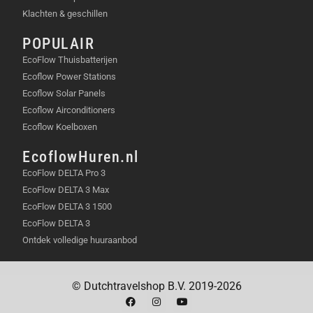
EIGENSCHAPPEN
Klachten & geschillen
POPULAIR
360° cameradekking
EcoFlow Thuisbatterijen
Dual-camera technologie (telelens en
Ecoflow Power Stations
groothoek)
Ecoflow Solar Panels
3K-resolutie
Ecoflow Airconditioners
2.000 lumen floodlights
Ecoflow Koelboxen
Ai persoonsdetectie en tracking
Dual-band wi-fi 6
EcoflowHuren.nl
Lokale opslag (microSD, HomeBase S380)
EcoFlow DELTA Pro 3
24/7 opname
EcoFlow DELTA 3 Max
Slimme verlichting (dimmen,
EcoFlow DELTA 3 1500
bewegingsactivering)
EcoFlow DELTA 3
INHOUD VAN DE VERPAKKING
Ontdek volledige huuraanbod
Eufy Floodlight Camera E340
© Dutchtravelshop B.V. 2019-2026
Montagemateriaal
Gebruikershandleiding