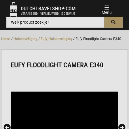
DUTCHTRAVELSHOP·COM
VERRASSEND · VERNIEUWEND · EIGENWIJS
Home
/
Huisbeveiliging
/
Eufy Huisbeveiliging
/ Eufy Floodlight Camera E340
EUFY FLOODLIGHT CAMERA E340