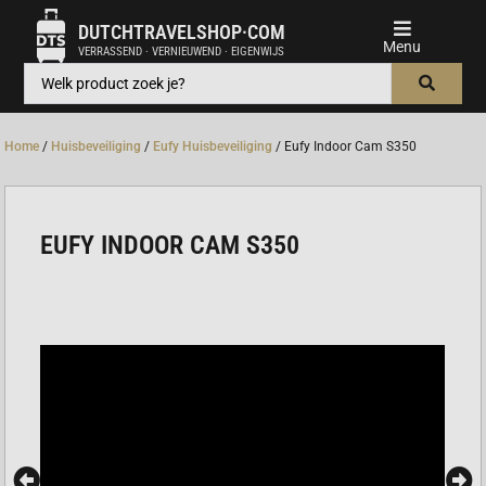
DUTCHTRAVELSHOP·COM
VERRASSEND · VERNIEUWEND · EIGENWIJS
Home
/
Huisbeveiliging
/
Eufy Huisbeveiliging
/ Eufy Indoor Cam S350
EUFY INDOOR CAM S350