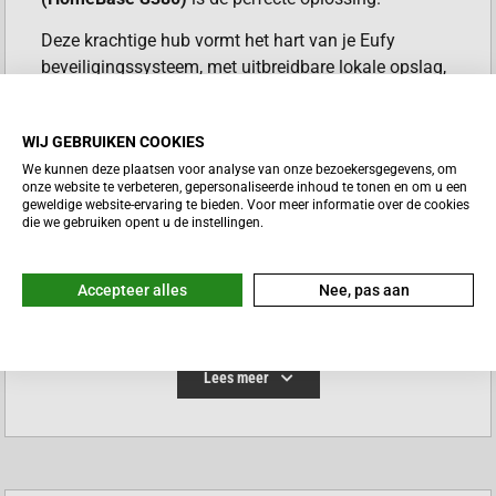
Deze krachtige hub vormt het hart van je Eufy
beveiligingssysteem, met uitbreidbare lokale opslag,
slimme AI-gezichtsherkenning en gecentraliseerd
beheer.
WIJ GEBRUIKEN COOKIES
VERSTERK JOUW
We kunnen deze plaatsen voor analyse van onze bezoekersgegevens, om
onze website te verbeteren, gepersonaliseerde inhoud te tonen en om u een
BEVEILIGINGSAPPARATEN
geweldige website-ervaring te bieden. Voor meer informatie over de cookies
die we gebruiken opent u de instellingen.
De HomeBase 3 is ontworpen om naadloos samen
te werken met je Eufy beveiligingscamera’s,
Accepteer alles
Nee, pas aan
deurbellen en sensoren. Het fungeert als een centrale
hub die alle apparaten met elkaar verbindt en de
communicatie tussen hen coördineert. Zo heb je een
Lees meer
geïntegreerd en efficiënt beveiligingssysteem dat je
huis optimaal beschermt.
UITBREIDBARE LOKALE OPSLAG