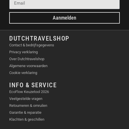
beschermen tegen ongeautoriseerde toegang. Zo zijn
je beelden altijd veilig en privé.
Aanmelden
BELANGRIJKSTE
EIGENSCHAPPEN
DUTCHTRAVELSHOP
Contact & bedrijfsgegevens
Uitbreidbare lokale opslag tot 16 TB (extra
Privacy verklaring
opslagschijf niet inbegrepen)
Over Dutchtravelshop
BionicMind™ AI met gezichtsherkenning
Algemene voorwaarden
Gecentraliseerd beveiligingsbeheer via de Eufy
Cookie verklaring
Security-app
Privacy met AES-128 en RSA-1024 encryptie
INFO & SERVICE
Compatibel met Eufy beveiligingscamera’s,
EcoFlow Keuzetool 2026
deurbellen en sensoren
Veelgestelde vragen
Wi-Fi-connectiviteit
Retourneren & omruilen
Garantie & reparatie
INHOUD VAN DE VERPAKKING
Klachten & geschillen