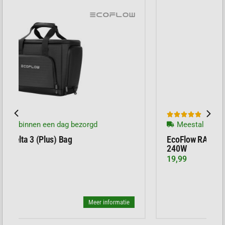





Meestal binnen een dag bezorgd
EcoFlow RAPID Pro USB-C to USB-C Cable
240W
19,99
tie
Meer informatie