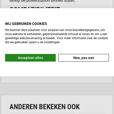
terwijl de powerstation binnen staan.
COMPATIBILITEIT
Delta 2 Extra Battery → Delta 2 Delta 2 Extra
WIJ GEBRUIKEN COOKIES
Battery→ Wave 2 Delta 2→ Wave 2 Delta Max Extra
We kunnen deze plaatsen voor analyse van onze bezoekersgegevens, om
Battery→ Delta 2 Delta Max Extra Battery→ Delta
onze website te verbeteren, gepersonaliseerde inhoud te tonen en om u een
geweldige website-ervaring te bieden. Voor meer informatie over de cookies
Max 2000 Delta Max Extra Battery→ Delta Max 1600
die we gebruiken opent u de instellingen.
Delta Max Extra Battery→ Wave 2 Delta Max 2000
→ Wave 2 Delta Max 2000 → Smart Generator (Dual
Fuel) Delta Max 1600 → Wave 2 Delta Max 1600 →
Accepteer alles
Nee, pas aan
Smart Generator (Dual Fuel) Delta Pro Extra Battery
Lees meer
→ Wave 2* Delta Pro Extra Battery → Smart
Generator (Dual Fuel)* Delta Pro→ Wave 2* Delta
Pro→ Smart Generator (Dual Fuel)* * Alleen i.c.m.
Delta Pro naar Smart Generator Adapter.
ANDEREN BEKEKEN OOK