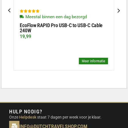





Meestal binnen een dag bezorgd
EcoFlow RAPID Pro USB-C to USB-C Cable
240W
19,99
Meer informatie
HULP NODIG?
Onze
Helpdesk
staat 7 dagen per week voor je klaar.
INFO@DUTCHTRAVELSHOP.COM