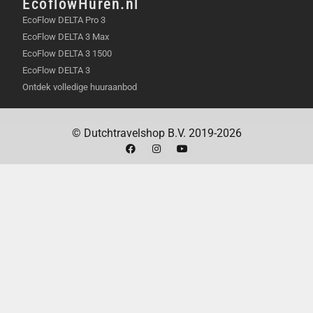
EcoflowHuren.nl
EcoFlow DELTA Pro 3
EcoFlow DELTA 3 Max
EcoFlow DELTA 3 1500
EcoFlow DELTA 3
Ontdek volledige huuraanbod
© Dutchtravelshop B.V. 2019-2026