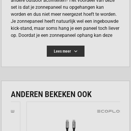
andere outdoor activiteiten? Het voordeel van deze
set is dat je zonnepaneel nu opgehangen kan
worden en dus niet meer neergezet hoeft te worden.
Je zonnepaneel heeft natuurlijk wel een ingebouwde
kick-stand, maar soms hang je een paneel toch liever
op. Doordat je een zonnepaneel ophang kan deze
optimaal geplaatst worden ten opzichte van de zon.
Ook voorkom je dat je zonnepaneel vies wordt door
Lees meer
bijvoorbeeld opspattend regenwater en modder. Een
veel voorkomende toepassing is voor het plaatsen
van een zonnepaneel op de ruit van een auto,
camper, het dek van een boot of de ramen van een
vakantiehuisje. De Ecoflow Suction Cups zijn
geschikt voor de Ecoflow 60W Solar Panel, Ecoflow
ANDEREN BEKEKEN OOK
110W Solar Panel, Ecoflow 160W Solar Panel en
coflow 220W Solar Pane. Na gebruik kun je de
Suction Cups onder de kraan afspoelen zodat deze
kunnen worden hergebruikt.
ECOFLOW SUCTION CUPS