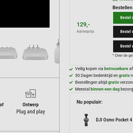
Bestellen
Bestel 
129,-
Bestel 
Adviesprijs
Bestel 
* Over de ge
Veilig kopen via
betrouwbare
af
30 Dagen bedenktijd en
gratis
r
Bestellingen altijd
gratis
verzon
Meestal
binnen een dag
bezor
Nu populair:
of
Ontwerp
Plug and play
DJI Osmo Pocket 4