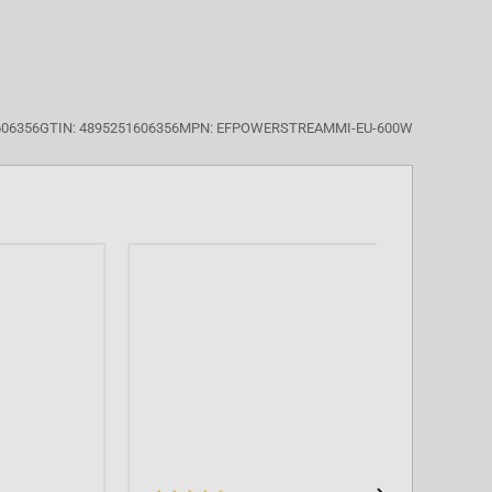
606356
GTIN: 4895251606356
MPN: EFPOWERSTREAMMI-EU-600W