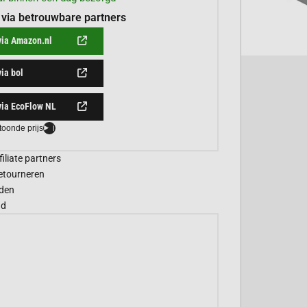
 via betrouwbare partners
via Amazon.nl
via bol
via EcoFlow NL
toonde prijs
i
filiate partners
etourneren
den
gd