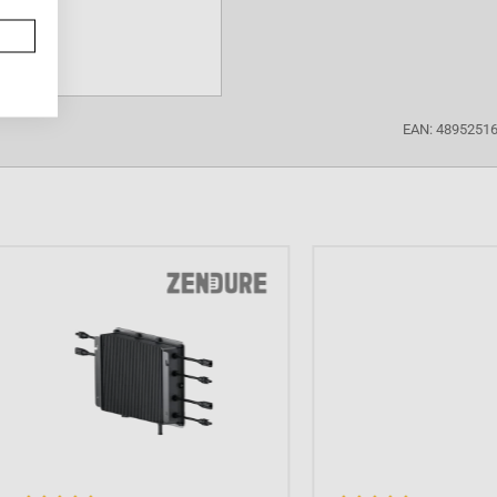
ater moment gebruiken?
p de omvormer aan. De
ower stations, ook de
ro-omvormer 600W is
nelen wil aansluiten,
EAN: 4895251
n de woning wil doen.
ementen,
Verlaat je de woning,
MVORMER
 installateur
 zonnepanelen
het net, verdien geld
 en de meeste Extra
r je het zelf wilt