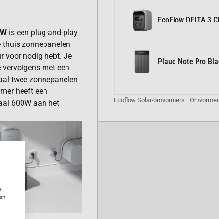
EcoFlow DELTA 3 Cl
0W
is een plug-and-play
e thuis zonnepanelen
ur voor nodig hebt. Je
Plaud Note Pro Bla
e vervolgens met een
maal twee zonnepanelen
mer heeft een
Ecoflow Solar-omvormers
Omvormer
aal 600W aan het
e
ken