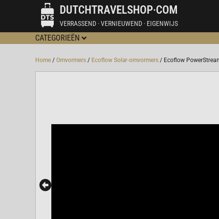
DUTCHTRAVELSHOP·COM
VERRASSEND · VERNIEUWEND · EIGENWIJS
CATEGORIEËN
Home
/
Omvormers
/
Ecoflow Solar-omvormers
/ Ecoflow PowerStre