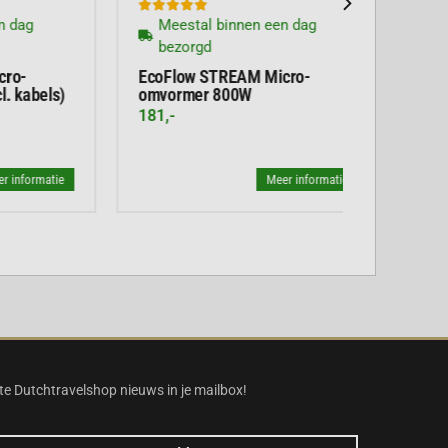





Meestal binnen een dag
bezorgd
Ecoflow PowerStream Micro-
omvormer 800W
141,-
atie
Meer informatie
te Dutchtravelshop nieuws in je mailbox!