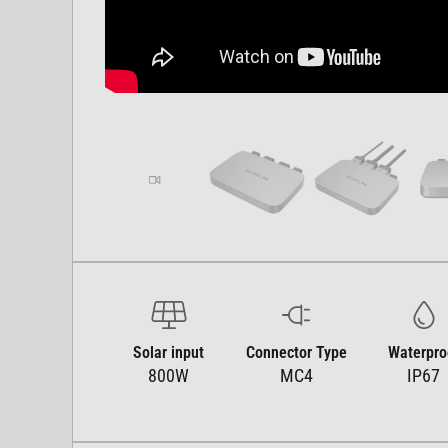
Solar input
Connector Type
Waterpro
800W
MC4
IP67