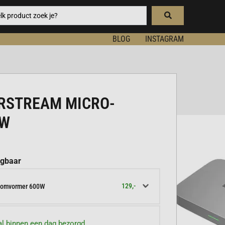
BLOG
INSTAGRAM
RSTREAM MICRO-
0W
jgbaar
129,-
o-omvormer 600W
l binnen een dag bezorgd