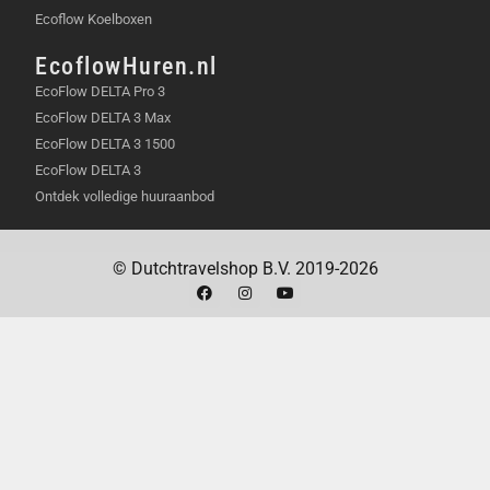
Ecoflow Koelboxen
TECHNISCHE SPECIFICATIES
EcoflowHuren.nl
EcoFlow DELTA Pro 3
Aanbevolen input
200 – 2400 Watt
EcoFlow DELTA 3 Max
vermogen
EcoFlow DELTA 3 1500
EcoFlow DELTA 3
Maximale input per MPPT
1200 Watt
Ontdek volledige huuraanbod
Aantal MPPT-trackers
2
© Dutchtravelshop B.V. 2019-2026
Uitgangsvermogen naar
0 – 1200 Watt
omvormer
(instelbaar)
Waterbestendigheid
IP65
Draadloze verbinding
Bluetooth en 2,4 GHz
Wifi