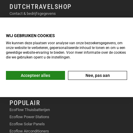
werkdagen.
DUTCHTRAVELSHOP
Contact & bedrijfsgegevens
Je apparaten ’s avonds voeden met gratis
Privacy verklaring
opgewekte zonnestroom.
Over Dutchtravelshop
Het monitoren van je energieproductie tijdens
Algemene voorwaarden
WIJ GEBRUIKEN COOKIES
je vakantie.
Cookie verklaring
We kunnen deze plaatsen voor analyse van onze bezoekersgegevens, om
onze website te verbeteren, gepersonaliseerde inhoud te tonen en om u een
Onafhankelijker worden van stijgende prijzen
geweldige website-ervaring te bieden. Voor meer informatie over de cookies
INFO & SERVICE
die we gebruiken opent u de instellingen.
bij energieleveranciers.
EcoFlow Keuzetool 2026
Veelgestelde vragen
IN DE VERPAKKING
Accepteer alles
Nee, pas aan
Retourneren & omruilen
Garantie & reparatie
1 SolarFlow Hub 2000 centrale eenheid
Klachten & geschillen
Benodigde zonne-aansluitkabels (MC4)
POPULAIR
Verbindingskabels voor de batterijmodule
EcoFlow Thuisbatterijen
Ecoflow Power Stations
Bevestigingsmaterialen voor veilige montage
Ecoflow Solar Panels
Ecoflow Airconditioners
Handleiding voor een snelle ingebruikname