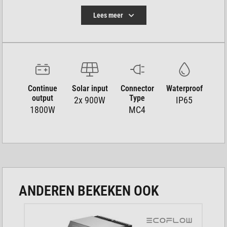
eigen opslag.
Lees meer
De installatie verloopt snel zonder hulp van een
elektricien.
Het systeem is compatibel met bijna alle
gangbare micro-omvormers.
Continue
Solar input
Connector
Waterproof
Je beheert je energieverbruik real-time via een
output
Type
2x 900W
IP65
handige app.
1800W
MC4
Het robuuste ontwerp is bestand tegen diverse
weersomstandigheden.
Je maximaliseert het rendement van je balkon-
zonnepanelen.
ANDEREN BEKEKEN OOK
SLIMME MPPT-TECHNOLOGIE
De SolarFlow Hub 2000 beschikt over twee krachtige