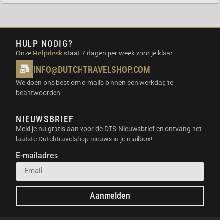
verwerkt deze hoge stroomsterktes veilig en efficiënt.
Zo ben je voorbereid op de toekomst van krachtige
zonne-energie.
HULP NODIG?
UNIEKE EIGENSCHAPPEN
Onze
Helpdesk
staat 7 dagen per week voor je klaar.
INFO@DUTCHTRAVELSHOP.COM
Het systeem onderscheidt zich door de dubbele
We doen ons best om e-mails binnen een werkdag te
laadmogelijkheid en de hoge efficiëntie. Je kunt
beantwoorden.
namelijk tot 1800 Watt aan vermogen direct naar je
huis sturen. Tegelijkertijd laadt de hub de
NIEUWSBRIEF
aangesloten accu’s op met overtollige stroom. De
Meld je nu gratis aan voor de DTS-Nieuwsbrief en ontvang het
IP65-certificering garandeert dat het apparaat veilig
laatste Dutchtravelshop nieuws in je mailbox!
buiten kan blijven staan. Bovendien werkt de hub
E-mailadres
intelligent samen met slimme stekkers voor optimaal
verbruik.
GEBRUIKSSCENARIO’S
Aanmelden
Energie opslaan op je balkon tijdens zonnige