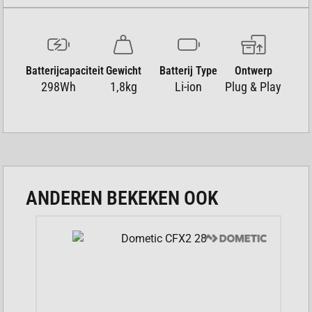
ECOFLOW GLACIER BATTERY
OPLADEN
Batterijcapaciteit
Gewicht
Batterij Type
Ontwerp
Het opladen van de batterij doe je terwijl deze in de
298Wh
1,8kg
Li-ion
Plug & Play
koelkast bevestigd is. Volledige functionaliteit heb je
alleen wanneer je de koelkast ook hebt, deze is niet
inbegrepen.
ANDEREN BEKEKEN OOK
BELANGRIJKE EIGENSCHAPPEN: