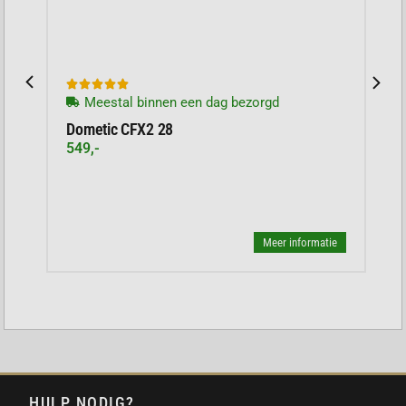
Krachtige 298Wh plugin batterij voor de
Ecoflow Glacier
Krachtige 100W USB-C uitgang
tot 40 uur zorgeloos koelen met de Ecoflow





Glacier
Meestal binnen een dag bezorgd
Plug and Play ontwerp, Lichtgewicht: 1,8 kg
Dometic CFX2 28
Capaciteit: 298Wh, Li-ion batterijtechnologie
549,-
Levensduur: 800 cycli tot 80% van de
oorspronkelijke capaciteit
Afmetingen: 245,5 mm × 92 mm × 68 mm.
PLUG AND PLAY
Meer informatie
De Glacier is standaard al voorzien van een
batterijcompartiment. Deze is eenvoudig te
bevestigen zonder dat je gereedschap nodig hebt.
HULP NODIG?