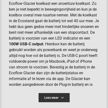
Ecoflow Glacier koelkast een snoerloze koelkast. Zo
ben je niet beperkt in bewegingsvrijheid en kun je de
koelbox overal mee naartoe nemen. Met de koelkast
in de Ecostand gaat de batterij tot wel 40 uur mee. Je
hebt dus geen gedoe meer met hinderlijke snoeren en
bent niet meer afhankelijk van een stopcontact. De
batterij is voorzien van een LED indicator en een
100W USB-C output
. Hierdoor kan de batterij
gebruikt worden als powerbank en weet je onderweg
altijd nog hoe vol de batterij is. De USB-C poort heeft
voldoende power om je Macbook, iPad of iPhone
van stroom te voorzien. Bevestig je de batterij in de
Ecoflow Glacier dan zijn de batterijstatus en
informatie af te lezen via de app. De Glacier kan
worden aangedreven door de Plug-in batterij en is
daardoor vrij van rommelige, beperkende kabels. Met
een grote batterijcapaciteit van
298Wh
, geniet je tot
Lees meer
40 uur van gekoelde en bevroren maaltijden, vers
fruit en ijskoude dranken.