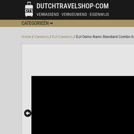
DUTCHTRAVELSHOP·COM
VERRASSEND · VERNIEUWEND · EIGENWIJS
CATEGORIEËN
Home
/
Camera's
/
DJI Camera's
/ DJI Osmo Nano Standard Combo 