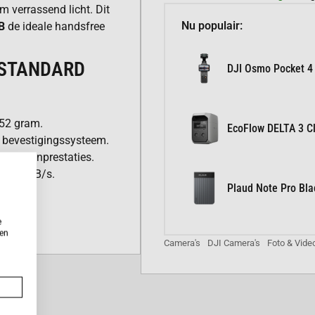
 verrassend licht. Dit
Nu populair:
B
de ideale handsfree
 STANDARD
DJI Osmo Pocket 4
52 gram.
EcoFlow DELTA 3 Cl
 bevestigingssysteem.
 kleurenprestaties.
ot 80 MB/s.
Plaud Note Pro Bla
chscreen op het Vision
e
ken
Camera's
DJI Camera's
Foto & Vide
PPEN
oordevol krachtige
e beelden en maakt