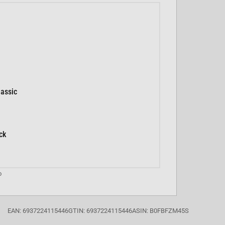
assic
ck
o
EAN: 6937224115446
GTIN: 6937224115446
ASIN: B0FBFZM45S