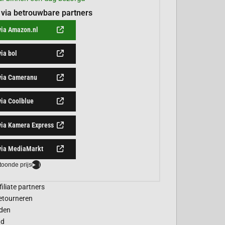
 via betrouwbare partners
via Amazon.nl
via bol
 via Cameranu
via Coolblue
via Kamera Express
via MediaMarkt
toonde prijs
i
filiate partners
etourneren
den
gd