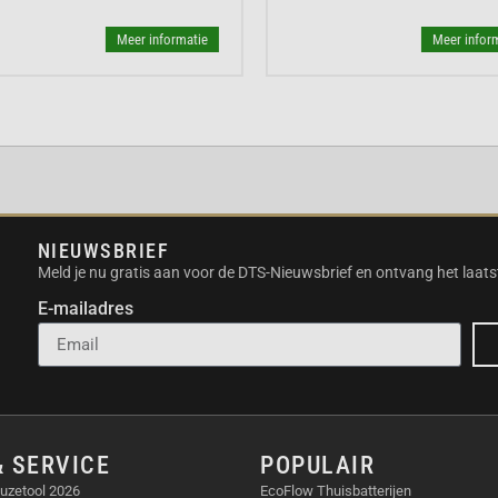
verbluffend dynamisch
 helderheid te
Meer informatie
Meer inform
teit bij de nabewerking
rd Combo 64GB
zien
scheidt zich van
igenschappen. Ten
NIEUWSBRIEF
 dock biedt niet alleen
Meld je nu gratis aan voor de DTS-Nieuwsbrief en ontvang het laats
ED HD touchscreen om
E-mailadres
 te bedienen. Bovendien
chil. Daardoor ben je
kaart. Bovendien heeft
j ook
draadloos
nt dat je geen aparte
wee stabilisatiemodi:
& SERVICE
POPULAIR
 stabilisatoren zorgen
uzetool 2026
EcoFlow Thuisbatterijen