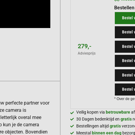
Bestellen
Bestel 
Bestel 
279,-
Bestel
Adviesprijs
Bestel 
Bestel 
Bestel 
* Over de ge
uw perfecte partner voor
ze camera is
Veilig kopen via
betrouwbare
af
etterlijk overal mee
30 Dagen bedenktijd en
gratis
r
p kun je de camera
Bestellingen altijd
gratis
verzon
re objecten. Bovendien
Meestal
binnen een dag
bezor