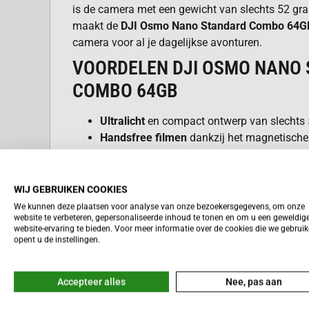
is de camera met een gewicht van slechts 52 gram
maakt de
DJI Osmo Nano Standard Combo 64G
camera voor al je dagelijkse avonturen.
VOORDELEN DJI OSMO NANO
COMBO 64GB
Ultralicht
en compact ontwerp van slechts 
Handsfree filmen
dankzij het magnetische
Verbluffende 4K video’s
met 10-bit D-Log M
Snelle bestandsoverdracht
met Wi-Fi 6.0 t
Intuïtieve bediening
via een ingebouwd tou
WIJ GEBRUIKEN COOKIES
Dock.
We kunnen deze plaatsen voor analyse van onze bezoekersgegevens, om onze
Lees meer
website te verbeteren, gepersonaliseerde inhoud te tonen en om u een geweldig
website-ervaring te bieden. Voor meer informatie over de cookies die we gebrui
opent u de instellingen.
BELANGRIJKSTE EIGENSCHA
Accepteer alles
Nee, pas aan
De
DJI Osmo Nano Standard Combo 64GB
zit b
eigenschappen. Deze camera levert professionel