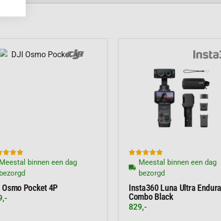
s video’s die de show
 met een pixelgrootte
met professionele
namisch bereik
wel bij fel zonlicht als
t indrukwekkende








n 4K met 60 frames per
eestal binnen een dag
Meestal binnen een dag
un je zelfs filmen in
bezorgd
bezorgd
l van je avontuur
 Osmo Pocket 4P
Insta360 Luna Ultra Endura
Combo Black
,-
829,-