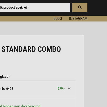
BLOG
INSTAGRAM
O STANDARD COMBO
jgbaar
279,-
ombo 64GB
l binnen een dag bezorgd