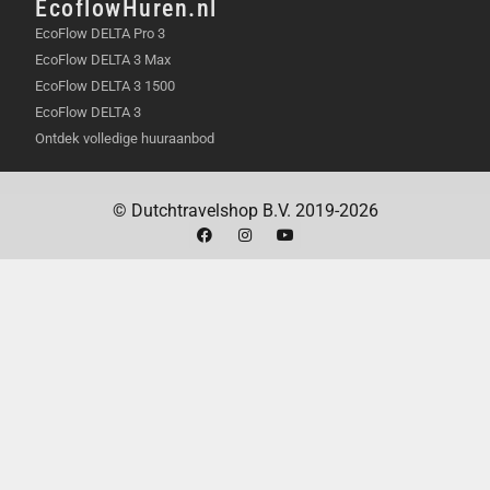
EcoflowHuren.nl
Livestreamen waarbij je handen vrij wilt
EcoFlow DELTA Pro 3
hebben dankzij de volgfunctie.
EcoFlow DELTA 3 Max
Maken van creatieve timelapses en
EcoFlow DELTA 3 1500
indrukwekkende panoramafoto’s.
EcoFlow DELTA 3
Ontdek volledige huuraanbod
IN DE VERPAKKING
Osmo Mobile 8P
© Dutchtravelshop B.V. 2019-2026
DJI OM Magnetic Phone Clamp 5
Osmo FrameTap
Stroomkabel (USB-C naar USB-C, 50 cm)
Oplaadkabel voor telefoon (USB-C naar USB-C,
15 cm)
Opbergetui