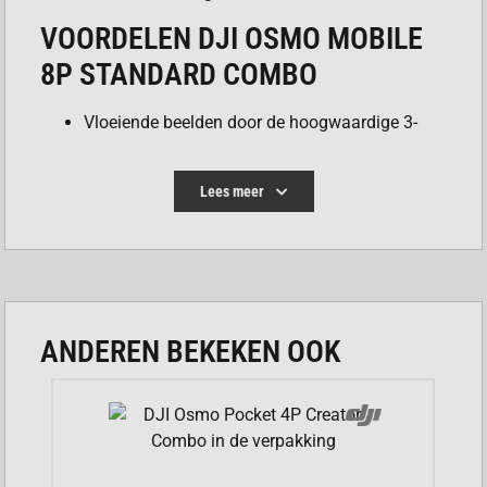
VOORDELEN DJI OSMO MOBILE
8P STANDARD COMBO
Vloeiende beelden door de hoogwaardige 3-
assige stabilisatie.
Snel aan de slag dankzij de magnetische
Lees meer
telefoonklem.
Innovatieve bediening met de nieuwe
FrameTap technologie.
Compact en lichtgewicht ontwerp voor
ANDEREN BEKEKEN OOK
optimaal gebruiksgemak.
Lange batterijduur voor een hele dag
creativiteit.
Slimme volgfuncties houden het onderwerp