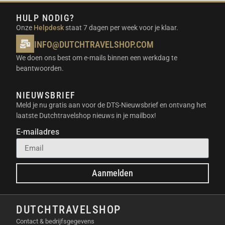
ACTIVETRACK VOOR NAUWKEURIG
HULP NODIG?
VOLGEN
Onze
Helpdesk
staat 7 dagen per week voor je klaar.
Deze functie zorgt ervoor dat je nooit meer uit het
INFO@DUTCHTRAVELSHOP.COM
oog wordt verloren. De software herkent gezichten en
We doen ons best om e-mails binnen een werkdag te
objecten met grote precisie. Terwijl jij beweegt draait
beantwoorden.
de gimbal automatisch mee. Dit is ideaal voor vlogs
en actiebeelden.
NIEUWSBRIEF
Meld je nu gratis aan voor de DTS-Nieuwsbrief en ontvang het
INGEBOUWDE UITSCHUIFBARE STICK
laatste Dutchtravelshop nieuws in je mailbox!
De gimbal beschikt over een handig verlengstuk dat
E-mailadres
je eenvoudig uitschuift. Hierdoor maak je makkelijker
opnames vanuit hoge of lage hoeken. Je krijgt meer
mensen in beeld tijdens een groepsfoto. Het biedt
Aanmelden
extra creatieve vrijheid.
UNIEKE EIGENSCHAPPEN
DUTCHTRAVELSHOP
Contact & bedrijfsgegevens
De DJI Osmo Mobile 8P Standard Combo