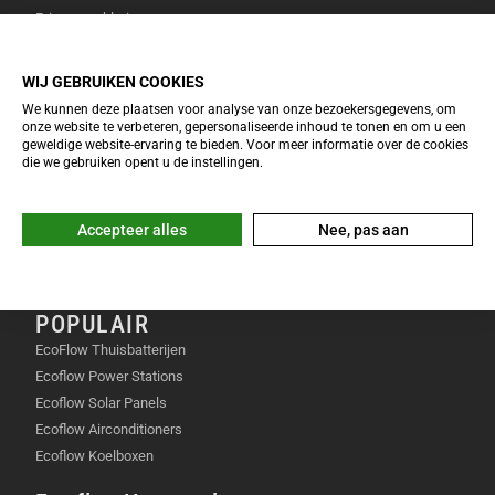
Privacy verklaring
onderscheidt zich door de naadloze integratie met de
Over Dutchtravelshop
DJI Mimo app. Je krijgt direct toegang tot
Algemene voorwaarden
professionele bewerkingstools en tutorials.
WIJ GEBRUIKEN COOKIES
Cookie verklaring
Bovendien ondersteunt de gimbal direct opladen van
We kunnen deze plaatsen voor analyse van onze bezoekersgegevens, om
jouw telefoon tijdens het filmen. Dit voorkomt een
onze website te verbeteren, gepersonaliseerde inhoud te tonen en om u een
INFO & SERVICE
geweldige website-ervaring te bieden. Voor meer informatie over de cookies
lege batterij op cruciale momenten. De combinatie
die we gebruiken opent u de instellingen.
EcoFlow Keuzetool 2026
van hardware en slimme software maakt dit product
Veelgestelde vragen
uniek in zijn klasse.
Retourneren & omruilen
Accepteer alles
Nee, pas aan
GEBRUIKSSCENARIO’S
Garantie & reparatie
Klachten & geschillen
Vastleggen van vakantieherinneringen met
POPULAIR
vloeiende cinematografische beelden.
EcoFlow Thuisbatterijen
Maken van professionele content voor sociale
Ecoflow Power Stations
media kanalen.
Ecoflow Solar Panels
Ecoflow Airconditioners
Filmen van sportevenementen waarbij snelheid
Ecoflow Koelboxen
en stabiliteit essentieel zijn.