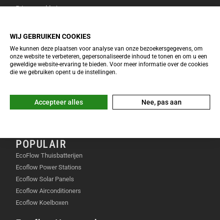
GEÏNTEGREERDE VERLENGSTOK EN
Privacy verklaring
STATIEF
Over Dutchtravelshop
Algemene voorwaarden
WIJ GEBRUIKEN COOKIES
Je schuift de ingebouwde verlengstok eenvoudig uit
Cookie verklaring
We kunnen deze plaatsen voor analyse van onze bezoekersgegevens, om
tot een lengte van 21,5 centimeter. Hiermee maak je
onze website te verbeteren, gepersonaliseerde inhoud te tonen en om u een
INFO & SERVICE
makkelijker selfies of opnames boven een menigte
geweldige website-ervaring te bieden. Voor meer informatie over de cookies
die we gebruiken opent u de instellingen.
uit. Het stevige statief aan de onderkant zorgt voor
EcoFlow Keuzetool 2026
een stabiele basis voor timelapses of vlogs.
Veelgestelde vragen
Retourneren & omruilen
Accepteer alles
Nee, pas aan
UNIEKE EIGENSCHAPPEN
Garantie & reparatie
Klachten & geschillen
Wat de DJI Osmo Mobile 8P Creator Combo echt
POPULAIR
bijzonder maakt, is de naadloze integratie van
hardware en software. De Apple DockKit
EcoFlow Thuisbatterijen
ondersteuning zorgt ervoor dat je de trackingfuncties
Ecoflow Power Stations
kunt gebruiken in jouw favoriete apps. Bovendien
Ecoflow Solar Panels
biedt de 360 graden oneindige panrotatie ongekende
Ecoflow Airconditioners
vrijheid voor creatieve shots. De toevoeging van de
Ecoflow Koelboxen
Multifunctional Module 2 combineert tracking,