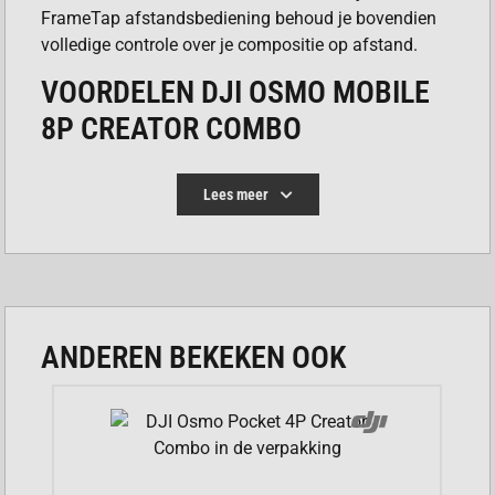
FrameTap afstandsbediening behoud je bovendien
volledige controle over je compositie op afstand.
VOORDELEN DJI OSMO MOBILE
8P CREATOR COMBO
Je geniet van extreem vloeiende beelden door
Lees meer
de hoogwaardige drie-assige stabilisatie.
De slimme ActiveTrack 8.0 functie houdt je
onderwerp altijd nauwkeurig in het midden van
het beeld.
Je beschikt direct over kristalhelder geluid
ANDEREN BEKEKEN OOK
dankzij de meegeleverde draadloze DJI Mic
Mini 2.
De ingebouwde verlengstok biedt je de
mogelijkheid om vanuit creatieve en unieke
hoeken te filmen.