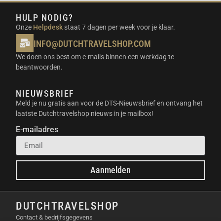
AFNEEMBARE OSMO FRAMETAP
HULP NODIG?
AFSTANDSBEDIENING
Onze
Helpdesk
staat 7 dagen per week voor je klaar.
INFO@DUTCHTRAVELSHOP.COM
Met de FrameTap heb je een handig touchscreen in
We doen ons best om e-mails binnen een werkdag te
handen voor bediening op afstand. Je ziet live wat
beantwoorden.
de camera ziet en kunt direct instellingen aanpassen.
Dit is ideaal voor groepsfoto’s of wanneer je alleen
NIEUWSBRIEF
werkt en jezelf vanaf een afstand filmt.
Meld je nu gratis aan voor de DTS-Nieuwsbrief en ontvang het
KRACHTIGE DRIE-ASSIGE
laatste Dutchtravelshop nieuws in je mailbox!
BEELDSTABILISATIE
E-mailadres
Trillingen behoren tot het verleden dankzij de
krachtige motoren in deze gimbal. Of je nu rent of
Aanmelden
wandelt, de beelden blijven altijd rustig en stabiel. Dit
geeft jouw content direct een professionele
uitstraling zonder dat je zware apparatuur nodig
DUTCHTRAVELSHOP
hebt.
Contact & bedrijfsgegevens