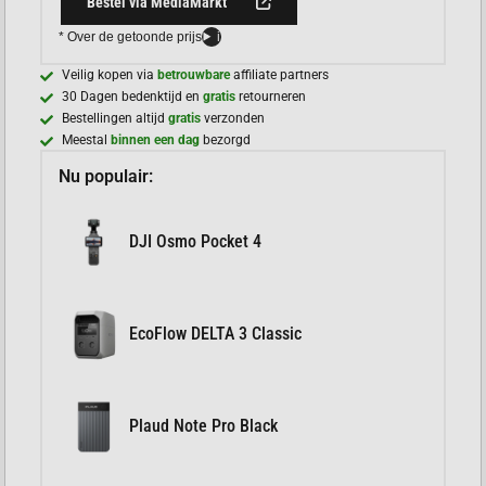
Bestel via MediaMarkt
* Over de getoonde prijs
i
Veilig kopen via
betrouwbare
affiliate partners
30 Dagen bedenktijd en
gratis
retourneren
Bestellingen altijd
gratis
verzonden
Meestal
binnen een dag
bezorgd
Nu populair:
DJI Osmo Pocket 4
EcoFlow DELTA 3 Classic
Plaud Note Pro Black