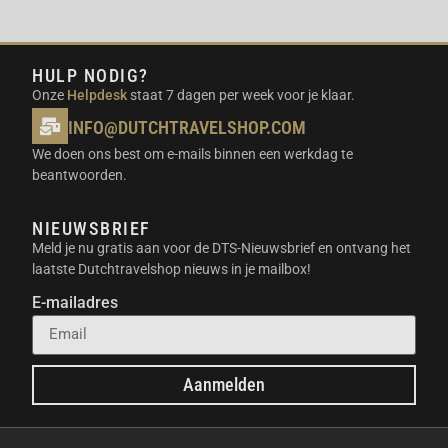
professionele gebruikers biedt de 10-bit D-Log
M kleurprofiel meer flexibiliteit bij de
nabewerking van beelden. Je hebt meer
HULP NODIG?
controle over de kleuren en kunt zo de perfecte
Onze
Helpdesk
staat 7 dagen per week voor je klaar.
look creëren.
INFO@DUTCHTRAVELSHOP.COM
Ingebouwde opslag:
Met 47GB aan bruikbare
We doen ons best om e-mails binnen een werkdag te
ingebouwde opslag kun je direct aan de slag
beantwoorden.
zonder eerst een SD-kaart te hoeven kopen.
Uiteraard is het geheugen uitbreidbaar met een
NIEUWSBRIEF
MicroSD kaart.
Meld je nu gratis aan voor de DTS-Nieuwsbrief en ontvang het
Wi-Fi 6.0 en USB 3.0:
Snelle
laatste Dutchtravelshop nieuws in je mailbox!
gegevensoverdracht via Wi-Fi 6.0 en USB 3.0
E-mailadres
zorgen ervoor dat je je beelden razendsnel kunt
overzetten naar je computer of smartphone.
GEBRUIKSSCENARIO’S VOOR
Aanmelden
REIZIGERS