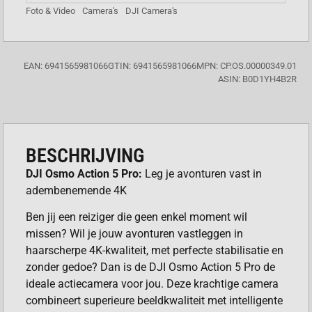
Foto & Video
Camera's
DJI Camera's
EAN: 6941565981066
GTIN: 6941565981066
MPN: CP.OS.00000349.01
ASIN: B0D1YH4B2R
BESCHRIJVING
DJI Osmo Action 5 Pro:
Leg je avonturen vast in
adembenemende 4K
Ben jij een reiziger die geen enkel moment wil
missen? Wil je jouw avonturen vastleggen in
haarscherpe 4K-kwaliteit, met perfecte stabilisatie en
zonder gedoe? Dan is de DJI Osmo Action 5 Pro de
ideale actiecamera voor jou. Deze krachtige camera
combineert superieure beeldkwaliteit met intelligente