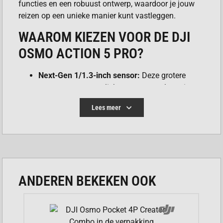
functies en een robuust ontwerp, waardoor je jouw
reizen op een unieke manier kunt vastleggen.
WAAROM KIEZEN VOOR DE DJI
OSMO ACTION 5 PRO?
Next-Gen 1/1.3-inch sensor:
Deze grotere
sensor vangt meer licht op, wat resulteert in
helderdere beelden met meer details, zelfs bij
Lees meer
weinig licht. Ideaal voor het vastleggen van
sfeervolle avonden in steden of donkere
omgevingen in de natuur.
Adembenemende 4K/120fps video:
Leg
actiemomenten vast in super slow motion met
4K-resolutie en een framerate van 120fps. Elk
ANDEREN BEKEKEN OOK
detail wordt vastgelegd, waardoor je
spectaculaire beelden krijgt.
RockSteady 3.0 & HorizonSteady:
DJI’s
geavanceerde stabilisatietechnologieën zorgen