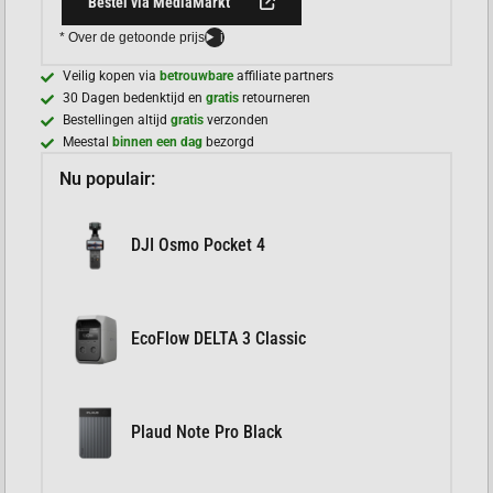
Bestel via MediaMarkt
* Over de getoonde prijs
i
Veilig kopen via
betrouwbare
affiliate partners
30 Dagen bedenktijd en
gratis
retourneren
Bestellingen altijd
gratis
verzonden
Meestal
binnen een dag
bezorgd
Nu populair:
DJI Osmo Pocket 4
EcoFlow DELTA 3 Classic
Plaud Note Pro Black