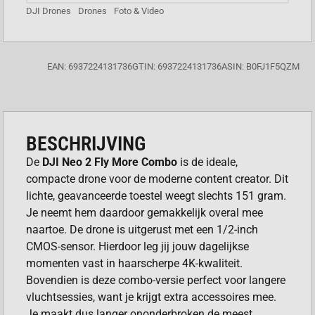
DJI Drones
Drones
Foto & Video
EAN: 6937224131736
GTIN: 6937224131736
ASIN: B0FJ1F5QZM
BESCHRIJVING
De
DJI Neo 2 Fly More Combo
is de ideale,
compacte drone voor de moderne content creator. Dit
lichte, geavanceerde toestel weegt slechts 151 gram.
Je neemt hem daardoor gemakkelijk overal mee
naartoe. De drone is uitgerust met een 1/2-inch
CMOS-sensor. Hierdoor leg jij jouw dagelijkse
momenten vast in haarscherpe 4K-kwaliteit.
Bovendien is deze combo-versie perfect voor langere
vluchtsessies, want je krijgt extra accessoires mee.
Je maakt dus langer ononderbroken de meest