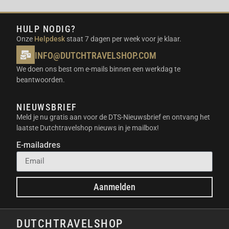
bovendien voor uitzonderlijk stabiele en vloeiende
beelden.
HULP NODIG?
OMNIDIRECTIONELE
Onze
Helpdesk
staat 7 dagen per week voor je klaar.
OBSTAKELDETECTIE
INFO@DUTCHTRAVELSHOP.COM
De DJI Neo 2 is uitgerust met een geavanceerd
We doen ons best om e-mails binnen een werkdag te
systeem van sensoren. Dit bestaat uit een
beantwoorden.
omnidirectioneel monoculair zicht en een naar
beneden gerichte infrarood detectie. Aan de voorzijde
NIEUWSBRIEF
vind je ook een LiDAR-sensor. Dit systeem detecteert
Meld je nu gratis aan voor de DTS-Nieuwsbrief en ontvang het
laatste Dutchtravelshop nieuws in je mailbox!
obstakels vanuit meerdere richtingen. Hierdoor vliegt
de drone veel veiliger en vermijd je ongewenste
E-mailadres
crashes.
FLY MORE COMBO INHOUD
Aanmelden
De “Fly More Combo” bevat essentiële extra’s voor
langere avonturen. Je krijgt twee extra intelligente
vluchtbatterijen. Ook zit er een twee-weg oplaadhub
DUTCHTRAVELSHOP