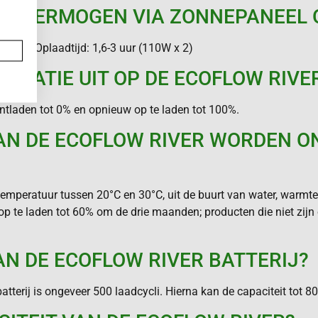
AADVERMOGEN VIA ZONNEPANEEL 
 (Max)Oplaadtijd: 1,6-3 uur (110W x 2)
IBRATIE UIT OP DE ECOFLOW RIVE
ontladen tot 0% en opnieuw op te laden tot 100%.
VAN DE ECOFLOW RIVER WORDEN 
emperatuur tussen 20°C en 30°C, uit de buurt van water, warmt
n op te laden tot 60% om de drie maanden; producten die niet zi
AN DE ECOFLOW RIVER BATTERIJ?
terij is ongeveer 500 laadcycli. Hierna kan de capaciteit tot 8