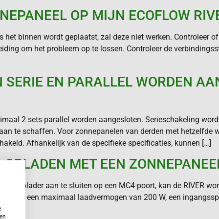
EPANEEL OP MIJN ECOFLOW RIVE
 het binnen wordt geplaatst, zal deze niet werken. Controleer 
ndleiding om het probleem op te lossen. Controleer de verbinding
N SERIE EN PARALLEL WORDEN AA
l 2 sets parallel worden aangesloten. Serieschakeling wordt n
t aan te schaffen. Voor zonnepanelen van derden met hetzelfde
keld. Afhankelijk van de specifieke specificaties, kunnen […]
ER OPLADEN MET EEN ZONNEPANEE
 de autolader aan te sluiten op een MC4-poort, kan de RIVER w
iken met een maximaal laadvermogen van 200 W, een ingangss
e
ken