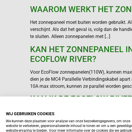
WAAROM WERKT HET ZONN
Het zonnepaneel moet buiten worden gebruikt. Als
verschijnt. Als dat het geval is, volg dan de ha
te sluiten. Alleen zonnepanelen met […]
KAN HET ZONNEPANEEL I
ECOFLOW RIVER?
Voor EcoFlow zonnepanelen(110W), kunnen maximaa
dien je de MC4 Parallelle Verbindingskabel apar
10A max stroom, kunnen ze parallel worden gescha
KAN IK DE ECOFLOW RIV
RIVER ondersteunt universele MC4-poorten. Door
WIJ GEBRUIKEN COOKIES
markt. Wij raden aan om zonnepanelen te gebru
We kunnen deze plaatsen voor analyse van onze bezoekersgegevens, om onze
stroomsterkte van 10 A gelijkstroom.
website te verbeteren, gepersonaliseerde inhoud te tonen en om u een geweldig
website-ervaring te bieden. Voor meer informatie over de cookies die we gebrui