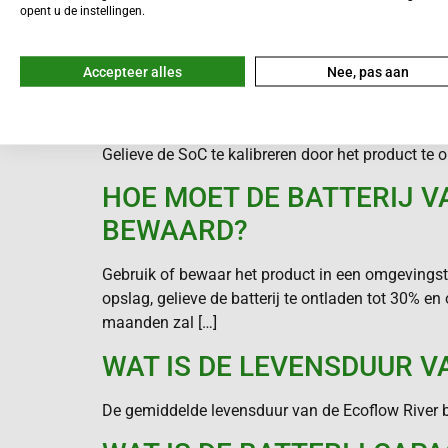
opent u de instellingen.
WAT IS HET MAXIMALE L
Opladen via zonne-energie: 200W, 10-25V, DC 10A
Accepteer alles
Nee, pas aan
HOE VOER IK EEN SOC-KAL
Gelieve de SoC te kalibreren door het product te 
HOE MOET DE BATTERIJ 
BEWAARD?
Gebruik of bewaar het product in een omgevingst
opslag, gelieve de batterij te ontladen tot 30% e
maanden zal […]
WAT IS DE LEVENSDUUR V
De gemiddelde levensduur van de Ecoflow River bat