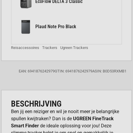
EcoFlow DELTA 3 Classic
Plaud Note Pro Black
Reisaccessoires
Trackers
Ugreen Trackers
EAN: 6941876242979
GTIN: 6941876242979
ASIN: B0D53RXMB1
BESCHRIJVING
Ben jij een reiziger en wil je nooit meer je belangrijke
spullen kwijtraken? Dan is de
UGREEN FineTrack
Smart Finder
de ideale oplossing voor jou! Deze
slimme tracker helpt je om snel en gemakkelijk je