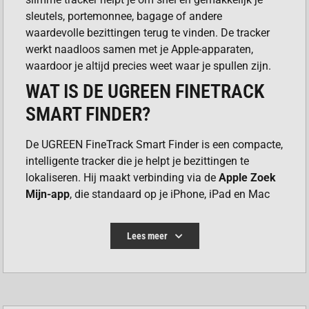
sleutels, portemonnee, bagage of andere
waardevolle bezittingen terug te vinden. De tracker
werkt naadloos samen met je Apple-apparaten,
waardoor je altijd precies weet waar je spullen zijn.
WAT IS DE UGREEN FINETRACK
SMART FINDER?
De UGREEN FineTrack Smart Finder is een compacte,
intelligente tracker die je helpt je bezittingen te
lokaliseren. Hij maakt verbinding via de
Apple Zoek
Mijn-app
, die standaard op je iPhone, iPad en Mac
staat. Zo heb je geen extra apps nodig. Je activeert
de tracker en koppelt hem eenvoudig aan je Apple-
Lees meer
apparaat. Zodra de verbinding is gemaakt, kan de
tracker je helpen je verloren items te vinden. Je kunt
een waarschuwingssignaal activeren of
gebruikmaken van de handige functie voor