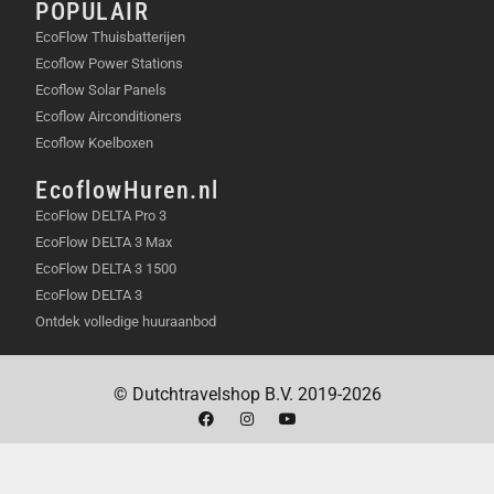
POPULAIR
Sleutels altijd bij de hand:
Bevestig de tracker
EcoFlow Thuisbatterijen
aan je sleutelbos. Of je nu in een hotelkamer
Ecoflow Power Stations
bent of op een nieuwe locatie, je vindt je
Ecoflow Solar Panels
sleutels in een handomdraai terug.
Ecoflow Airconditioners
Bescherm je waardevolle elektronica:
Stop de
Ecoflow Koelboxen
UGREEN FineTrack Smart Finder in je laptoptas
of camerarugzak. Zo heb je extra zekerheid dat
EcoflowHuren.nl
je dure apparatuur veilig is.
EcoFlow DELTA Pro 3
Portemonnee veilig opbergen:
Plaats de
EcoFlow DELTA 3 Max
UGREEN FineTrack Smart Finder in je
EcoFlow DELTA 3 1500
portemonnee. Dit geeft een gerust gevoel,
EcoFlow DELTA 3
vooral in drukke toeristische gebieden.
Ontdek volledige huuraanbod
BELANGRIJKSTE
EIGENSCHAPPEN
© Dutchtravelshop B.V. 2019-2026
SKU:
45297
Materiaal:
Kunststof
Afmetingen product:
34 millimeter (lengte) x